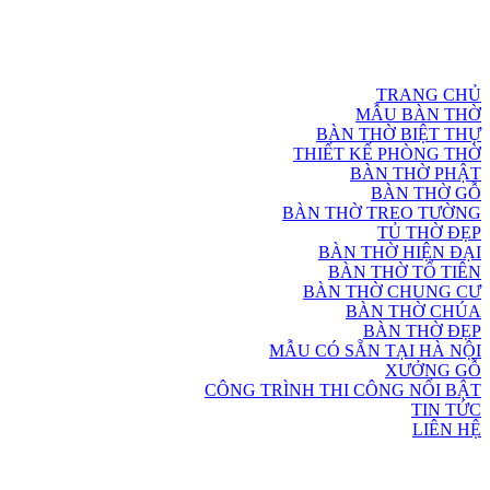
TRANG CHỦ
MẪU BÀN THỜ
BÀN THỜ BIỆT THỰ
THIẾT KẾ PHÒNG THỜ
BÀN THỜ PHẬT
BÀN THỜ GỖ
BÀN THỜ TREO TƯỜNG
TỦ THỜ ĐẸP
BÀN THỜ HIỆN ĐẠI
BÀN THỜ TỔ TIÊN
BÀN THỜ CHUNG CƯ
BÀN THỜ CHÚA
BÀN THỜ ĐẸP
MẪU CÓ SẴN TẠI HÀ NỘI
XƯỞNG GỖ
CÔNG TRÌNH THI CÔNG NỔI BẬT
TIN TỨC
LIÊN HỆ