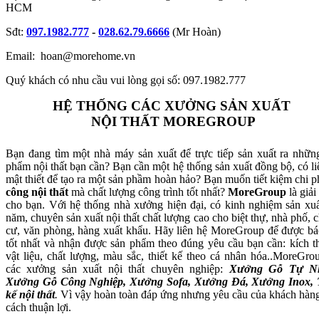
HCM
Sđt:
097.1982.777
-
028.62.79.6666
(Mr Hoàn)
Email: hoan@morehome.vn
Quý khách có nhu cầu vui lòng gọi số: 097.1982.777
HỆ THỐNG CÁC XƯỞNG SẢN XUẤT
NỘI THẤT MOREGROUP
Bạn đang tìm một nhà máy sản xuất để trực tiếp sản xuất ra nhữn
phẩm nội thất bạn cần? Bạn cần một hệ thống sản xuất đồng bộ, có li
mật thiết để tạo ra một sản phầm hoàn hảo? Bạn muốn tiết kiệm chi p
công nội thất
mà chất lượng công trình tốt nhất?
MoreGroup
là giải
cho bạn. Với hệ thống nhà xưởng hiện đại, có kinh nghiệm sản xuấ
năm, chuyên sản xuất nội thất chất lượng cao cho biệt thự, nhà phố, 
cư, văn phòng, hàng xuất khẩu. Hãy liên hệ MoreGroup để được bá
tốt nhất và nhận được sản phẩm theo đúng yêu cầu bạn cần: kích t
vật liệu, chất lượng, màu sắc, thiết kế theo cá nhân hóa..MoreGro
các xưởng sản xuất nội thất chuyên nghiệp:
Xưởng Gỗ Tự Nh
Xưởng Gỗ Công Nghiệp, Xưởng Sofa, Xưởng Đá, Xưởng Inox, 
kế nội thất
.
Vì vậy hoàn toàn đáp ứng nhưng yêu cầu của khách hàn
cách thuận lợi.