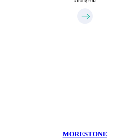
Xưởng sofa
Xưởng Đá
MoreStone.vn
09.31.31.88.77
MORESTONE