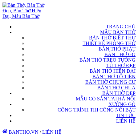
TRANG CHỦ
MẪU BÀN THỜ
BÀN THỜ BIỆT THỰ
THIẾT KẾ PHÒNG THỜ
BÀN THỜ PHẬT
BÀN THỜ GỖ
BÀN THỜ TREO TƯỜNG
TỦ THỜ ĐẸP
BÀN THỜ HIỆN ĐẠI
BÀN THỜ TỔ TIÊN
BÀN THỜ CHUNG CƯ
BÀN THỜ CHÚA
BÀN THỜ ĐẸP
MẪU CÓ SẴN TẠI HÀ NỘI
XƯỞNG GỖ
CÔNG TRÌNH THI CÔNG NỔI BẬT
TIN TỨC
LIÊN HỆ
BANTHO.VN
/
LIÊN HỆ