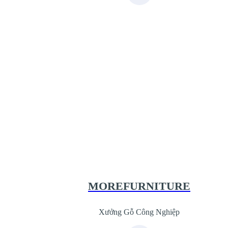
Xưởng Gỗ Công Nghiệp MoreFurnit
XuongGo.com.vn
09.31.31.44.99
MOREFURNITURE
Xưởng Gỗ Công Nghiệp