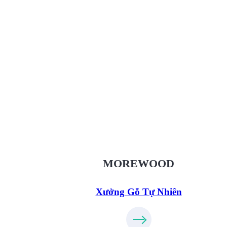
Xưởng Gỗ Tự Nhiên MoreWo
XuongGo.vn
09.31.32.33.00
MOREWOOD
Xưởng Gỗ Tự Nhiên