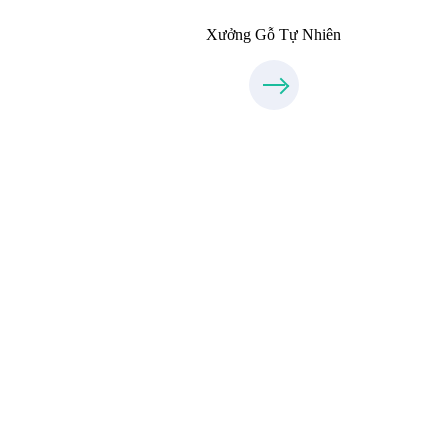
Xưởng Gỗ Tự Nhiên
Xưởng Inox & Sắt - MORESTEE
MoreSteel.vn
0931318877