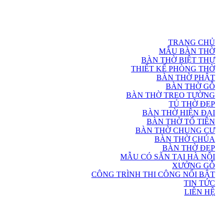
TRANG CHỦ
MẪU BÀN THỜ
BÀN THỜ BIỆT THỰ
THIẾT KẾ PHÒNG THỜ
BÀN THỜ PHẬT
BÀN THỜ GỖ
BÀN THỜ TREO TƯỜNG
TỦ THỜ ĐẸP
BÀN THỜ HIỆN ĐẠI
BÀN THỜ TỔ TIÊN
BÀN THỜ CHUNG CƯ
BÀN THỜ CHÚA
BÀN THỜ ĐẸP
MẪU CÓ SẴN TẠI HÀ NỘI
XƯỞNG GỖ
CÔNG TRÌNH THI CÔNG NỔI BẬT
TIN TỨC
LIÊN HỆ