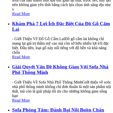
sofa của bạn thành một spa thư giãn tại nhà, trước hết, hãy tạo
nên không gian yên tĩnh bằng cách lựa chọn ánh sáng dịu nhẹ
v
Read More
Khám Phá 7 Lợi Ích Đặc Biệt Của Đồ Gỗ Cẩm
Lai
- Giới Thiệu Về Đồ Gỗ Cẩm LaiĐồ gỗ cẩm lai không chỉ
mang lại giá trị thẩm mỹ cao mà còn sở hữu nhiều lợi ích đặc
biệt. Đầu tiên, loại gỗ này nổi tiếng với độ bền và khả năng
chốn
Read More
Giải Quyết Vấn Đề Không Gian Với Sofa Nhà
Phố Thông Minh
- Giới Thiệu Về Sofa Nhà Phố Thông MinhGiới thiệu về sofa
nhà phố thông minh không chỉ đơn thuần là một sản phẩm nội
thất, mà còn là giải pháp tối ưu cho những không gian sống
hạn
Read More
Sofa Phòng Tắm: Đánh Bại Nỗi Buồn Chán