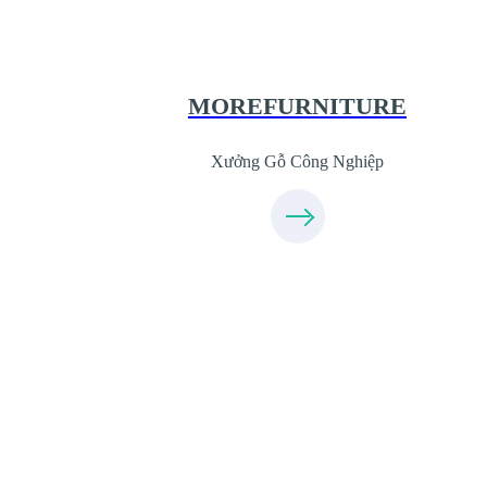
XuongGo.com.vn
09.31.31.44.99
MOREFURNITURE
Xưởng Gỗ Công Nghiệp
Xưởng Sofa - MORESOFA