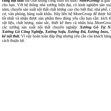
công nội thất
mà chất lượng công trình tốt nhất?
MoreGroup
là giải
cho bạn. Với hệ thống nhà xưởng hiện đại, có kinh nghiệm sản xuấ
năm, chuyên sản xuất nội thất chất lượng cao cho biệt thự, nhà phố, 
cư, văn phòng, hàng xuất khẩu. Hãy liên hệ MoreGroup để được bá
tốt nhất và nhận được sản phẩm theo đúng yêu cầu bạn cần: kích t
vật liệu, chất lượng, màu sắc, thiết kế theo cá nhân hóa..MoreGro
các xưởng sản xuất nội thất chuyên nghiệp:
Xưởng Gỗ Tự Nh
Xưởng Gỗ Công Nghiệp, Xưởng Sofa, Xưởng Đá, Xưởng Inox, 
kế nội thất
.
Vì vậy hoàn toàn đáp ứng nhưng yêu cầu của khách hàn
cách thuận lợi.
Xưởng Gỗ Tự Nhiên MoreWo