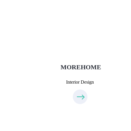
Thiết Kế Nội Thất
Thietkenoithat.com
0975438686
MOREHOME
Interior Design