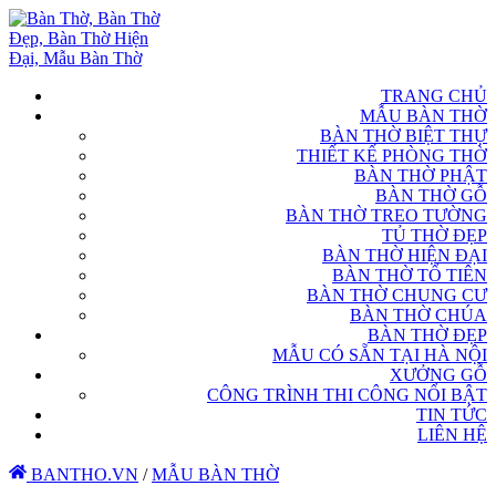
TRANG CHỦ
MẪU BÀN THỜ
BÀN THỜ BIỆT THỰ
THIẾT KẾ PHÒNG THỜ
BÀN THỜ PHẬT
BÀN THỜ GỖ
BÀN THỜ TREO TƯỜNG
TỦ THỜ ĐẸP
BÀN THỜ HIỆN ĐẠI
BÀN THỜ TỔ TIÊN
BÀN THỜ CHUNG CƯ
BÀN THỜ CHÚA
BÀN THỜ ĐẸP
MẪU CÓ SẴN TẠI HÀ NỘI
XƯỞNG GỖ
CÔNG TRÌNH THI CÔNG NỔI BẬT
TIN TỨC
LIÊN HỆ
BANTHO.VN
/
MẪU BÀN THỜ