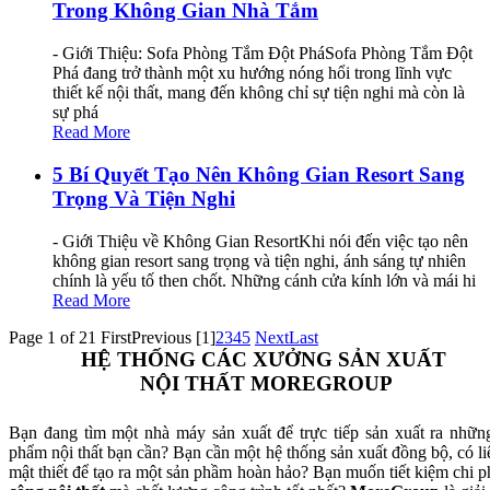
Trong Không Gian Nhà Tắm
- Giới Thiệu: Sofa Phòng Tắm Đột PháSofa Phòng Tắm Đột
Phá đang trở thành một xu hướng nóng hổi trong lĩnh vực
thiết kế nội thất, mang đến không chỉ sự tiện nghi mà còn là
sự phá
Read More
5 Bí Quyết Tạo Nên Không Gian Resort Sang
Trọng Và Tiện Nghi
- Giới Thiệu về Không Gian ResortKhi nói đến việc tạo nên
không gian resort sang trọng và tiện nghi, ánh sáng tự nhiên
chính là yếu tố then chốt. Những cánh cửa kính lớn và mái hi
Read More
Page 1 of 21
First
Previous
[1]
2
3
4
5
Next
Last
HỆ THỐNG CÁC XƯỞNG SẢN XUẤT
NỘI THẤT MOREGROUP
Bạn đang tìm một nhà máy sản xuất để trực tiếp sản xuất ra nhữn
phẩm nội thất bạn cần? Bạn cần một hệ thống sản xuất đồng bộ, có li
mật thiết để tạo ra một sản phầm hoàn hảo? Bạn muốn tiết kiệm chi p