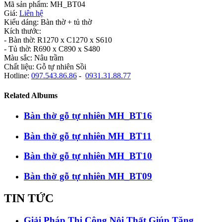
Mã sản phẩm: MH_BT04
Giá:
Liên hệ
Kiểu dáng: Bàn thờ + tủ thờ
Kích thước:
- Bàn thờ: R1270 x C1270 x S610
- Tủ thờ: R690 x C890 x S480
Màu sắc: Nâu trầm
Chất liệu: Gỗ tự nhiên Sồi
Hotline:
097.543.86.86
-
0931.31.88.77
Related Albums
Bàn thờ gỗ tự nhiên MH_BT16
Bàn thờ gỗ tự nhiên MH_BT11
Bàn thờ gỗ tự nhiên MH_BT10
Bàn thờ gỗ tự nhiên MH_BT09
TIN TỨC
Giải Pháp Thi Công Nội Thất Giúp Tăng