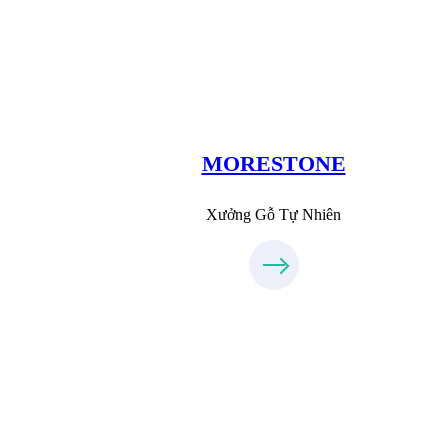
Xưởng Đá
MoreStone.vn
09.31.31.88.77
MORESTONE
Xưởng Gỗ Tự Nhiên