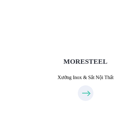
Xưởng Inox & Sắt - MORESTEE
MoreSteel.vn
0931318877
MORESTEEL
Xưởng Inox & Sắt Nội Thất