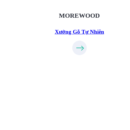
XuongGo.vn
09.31.32.33.00
MOREWOOD
Xưởng Gỗ Tự Nhiên
Xưởng Gỗ Công Nghiệp MoreFurnit