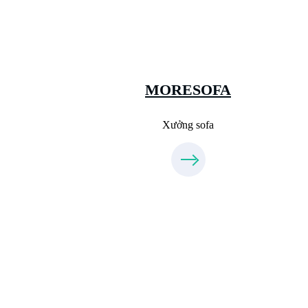
Sanxuatsofa.com
09.31.31.88.77
MORESOFA
Xưởng sofa