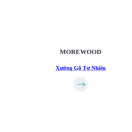
Xưởng Gỗ Tự Nhiên MoreWo
XuongGo.vn
09.31.32.33.00
MOREWOOD
Xưởng Gỗ Tự Nhiên