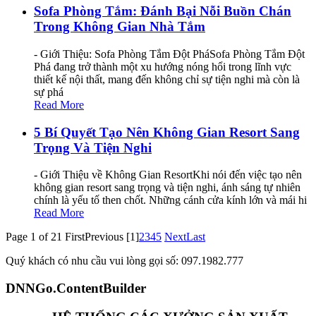
Sofa Phòng Tắm: Đánh Bại Nỗi Buồn Chán
Trong Không Gian Nhà Tắm
- Giới Thiệu: Sofa Phòng Tắm Đột PháSofa Phòng Tắm Đột
Phá đang trở thành một xu hướng nóng hổi trong lĩnh vực
thiết kế nội thất, mang đến không chỉ sự tiện nghi mà còn là
sự phá
Read More
5 Bí Quyết Tạo Nên Không Gian Resort Sang
Trọng Và Tiện Nghi
- Giới Thiệu về Không Gian ResortKhi nói đến việc tạo nên
không gian resort sang trọng và tiện nghi, ánh sáng tự nhiên
chính là yếu tố then chốt. Những cánh cửa kính lớn và mái hi
Read More
Page 1 of 21
First
Previous
[1]
2
3
4
5
Next
Last
Quý khách có nhu cầu vui lòng gọi số: 097.1982.777
DNNGo.ContentBuilder