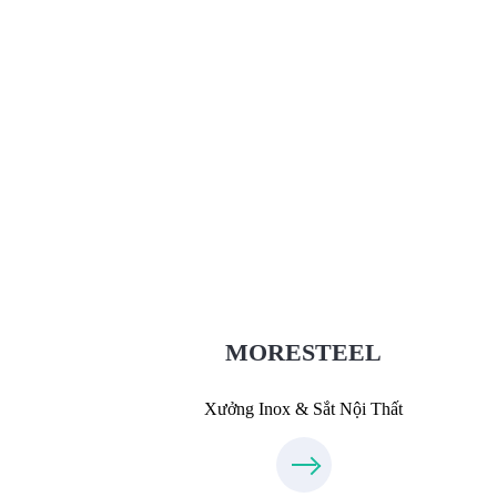
Xưởng Inox & Sắt - MORESTEE
MoreSteel.vn
0931318877
MORESTEEL
Xưởng Inox & Sắt Nội Thất