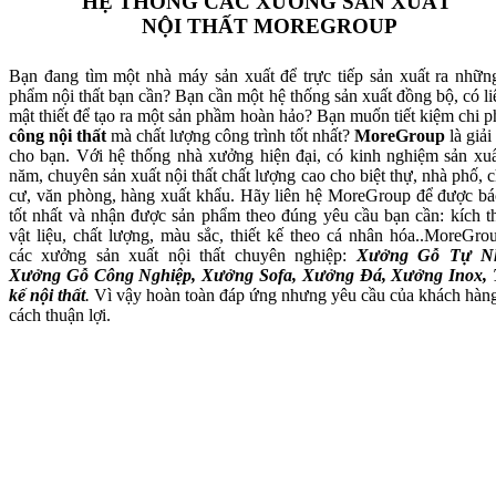
HỆ THỐNG CÁC XƯỞNG SẢN XUẤT
NỘI THẤT MOREGROUP
Bạn đang tìm một nhà máy sản xuất để trực tiếp sản xuất ra nhữn
phẩm nội thất bạn cần? Bạn cần một hệ thống sản xuất đồng bộ, có li
mật thiết để tạo ra một sản phầm hoàn hảo? Bạn muốn tiết kiệm chi p
công nội thất
mà chất lượng công trình tốt nhất?
MoreGroup
là giải
cho bạn. Với hệ thống nhà xưởng hiện đại, có kinh nghiệm sản xuấ
năm, chuyên sản xuất nội thất chất lượng cao cho biệt thự, nhà phố, 
cư, văn phòng, hàng xuất khẩu. Hãy liên hệ MoreGroup để được bá
tốt nhất và nhận được sản phẩm theo đúng yêu cầu bạn cần: kích t
vật liệu, chất lượng, màu sắc, thiết kế theo cá nhân hóa..MoreGro
các xưởng sản xuất nội thất chuyên nghiệp:
Xưởng Gỗ Tự Nh
Xưởng Gỗ Công Nghiệp, Xưởng Sofa, Xưởng Đá, Xưởng Inox, 
kế nội thất
.
Vì vậy hoàn toàn đáp ứng nhưng yêu cầu của khách hàn
cách thuận lợi.