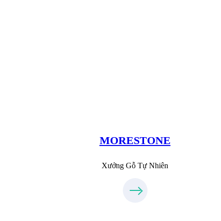
Xưởng Đá
MoreStone.vn
09.31.31.88.77
MORESTONE
Xưởng Gỗ Tự Nhiên