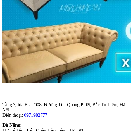
Trụ sở chính
:
Tầng 3, tòa B - T608, Đường Tôn Quang Phiệt, Bắc Từ Liêm, Hà
Nội.
Điện thoại:
0971982777
Đà Năng:
112 Lê Đình Lý - Quận Hải Châu - TP. ĐN.