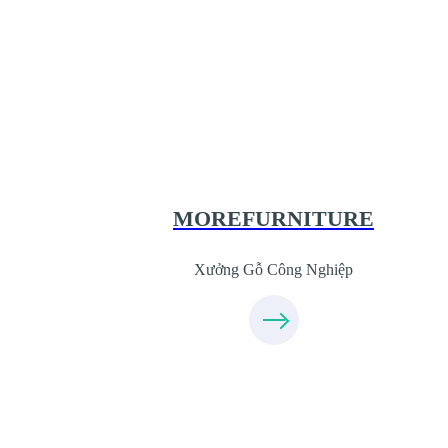
Xưởng Gỗ Công Nghiệp MoreFurnit
XuongGo.com.vn
09.31.31.44.99
MOREFURNITURE
Xưởng Gỗ Công Nghiệp