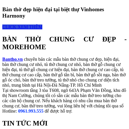
Bàn thờ đẹp hiện đại tại biệt thự Vinhomes
Harmony
CLICK XEM THÊM
BÀN THỜ CHUNG CƯ ĐẸP -
MOREHOME
Bantho.vn
chuyên bán các mẫu bàn thờ chung cư đẹp, hiện đại,
bàn thờ chung cư nhỏ, tủ thờ chung cư nhỏ, bàn thờ gỗ chung cư
hiện đại, tủ thờ gỗ chung cư hiện đại, bàn thờ chung cư cao cấp, tủ
thờ chung cư cao cấp, bàn thờ gỗ tân bì, bàn thờ gỗ sồi nga, bàn thờ
gỗ óc chó, bàn thờ treo tường, tủ thờ nhỏ cho chung cư diện tích
nhỏ, trung bình tại Hà Nội-Đà Nẵng-TP. Hồ Chí Minh
Tại showroom tầng 3 tòa T608, ngõ 643A Phạm Văn Đồng, khu đô
thị Nam Cường, chúng tôi có sẵn các mẫu bàn thờ treo tường cho
các căn hộ chung cư. Nếu khách hàng có nhu cầu mua bàn thờ
chung cư, bàn thờ treo tường, vui lòng liên hệ với chúng tôi qua số
Hotline:
0961.993.555
để được hỗ trợ.
TIN TỨC MỚI