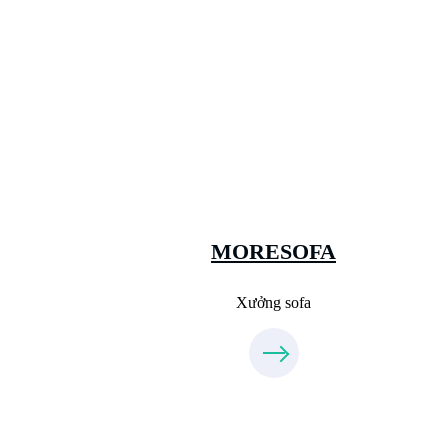
Xưởng Sofa - MORESOFA
Sanxuatsofa.com
09.31.31.88.77
MORESOFA
Xưởng sofa