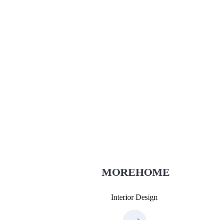
Thiết Kế Nội Thất
Thietkenoithat.com
0975438686
MOREHOME
Interior Design