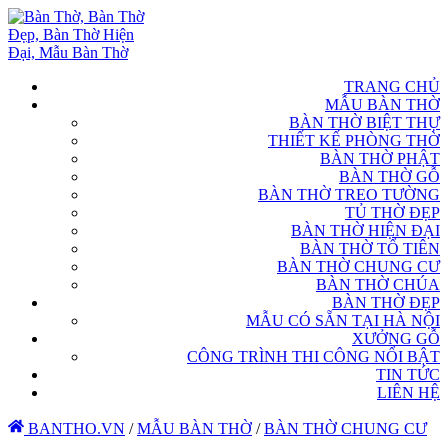
TRANG CHỦ
MẪU BÀN THỜ
BÀN THỜ BIỆT THỰ
THIẾT KẾ PHÒNG THỜ
BÀN THỜ PHẬT
BÀN THỜ GỖ
BÀN THỜ TREO TƯỜNG
TỦ THỜ ĐẸP
BÀN THỜ HIỆN ĐẠI
BÀN THỜ TỔ TIÊN
BÀN THỜ CHUNG CƯ
BÀN THỜ CHÚA
BÀN THỜ ĐẸP
MẪU CÓ SẴN TẠI HÀ NỘI
XƯỞNG GỖ
CÔNG TRÌNH THI CÔNG NỔI BẬT
TIN TỨC
LIÊN HỆ
BANTHO.VN
/
MẪU BÀN THỜ
/
BÀN THỜ CHUNG CƯ