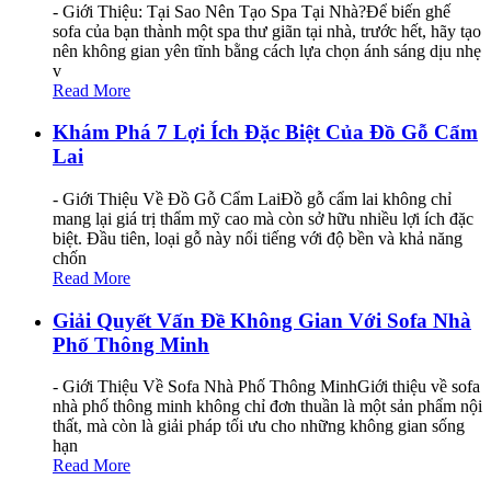
- Giới Thiệu: Tại Sao Nên Tạo Spa Tại Nhà?Để biến ghế
sofa của bạn thành một spa thư giãn tại nhà, trước hết, hãy tạo
nên không gian yên tĩnh bằng cách lựa chọn ánh sáng dịu nhẹ
v
Read More
Khám Phá 7 Lợi Ích Đặc Biệt Của Đồ Gỗ Cẩm
Lai
- Giới Thiệu Về Đồ Gỗ Cẩm LaiĐồ gỗ cẩm lai không chỉ
mang lại giá trị thẩm mỹ cao mà còn sở hữu nhiều lợi ích đặc
biệt. Đầu tiên, loại gỗ này nổi tiếng với độ bền và khả năng
chốn
Read More
Giải Quyết Vấn Đề Không Gian Với Sofa Nhà
Phố Thông Minh
- Giới Thiệu Về Sofa Nhà Phố Thông MinhGiới thiệu về sofa
nhà phố thông minh không chỉ đơn thuần là một sản phẩm nội
thất, mà còn là giải pháp tối ưu cho những không gian sống
hạn
Read More