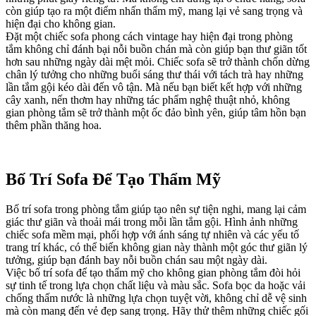
còn giúp tạo ra một điểm nhấn thẩm mỹ, mang lại vẻ sang trọng và
hiện đại cho không gian.
Đặt một chiếc sofa phong cách vintage hay hiện đại trong phòng
tắm không chỉ đánh bại nỗi buồn chán mà còn giúp bạn thư giãn tốt
hơn sau những ngày dài mệt mỏi. Chiếc sofa sẽ trở thành chốn dừng
chân lý tưởng cho những buổi sáng thư thái với tách trà hay những
lần tắm gội kéo dài đến vô tận. Mà nếu bạn biết kết hợp với những
cây xanh, nến thơm hay những tác phẩm nghệ thuật nhỏ, không
gian phòng tắm sẽ trở thành một ốc đảo bình yên, giúp tâm hồn bạn
thêm phần thăng hoa.
Bố Trí Sofa Để Tạo Thẩm Mỹ
Bố trí sofa trong phòng tắm giúp tạo nên sự tiện nghi, mang lại cảm
giác thư giãn và thoải mái trong mỗi lần tắm gội. Hình ảnh những
chiếc sofa mềm mại, phối hợp với ánh sáng tự nhiên và các yếu tố
trang trí khác, có thể biến không gian này thành một góc thư giãn lý
tưởng, giúp bạn đánh bay nỗi buồn chán sau một ngày dài.
Việc bố trí sofa để tạo thẩm mỹ cho không gian phòng tắm đòi hỏi
sự tinh tế trong lựa chọn chất liệu và màu sắc. Sofa bọc da hoặc vải
chống thấm nước là những lựa chọn tuyệt vời, không chỉ dễ vệ sinh
mà còn mang đến vẻ đẹp sang trọng. Hãy thử thêm những chiếc gối