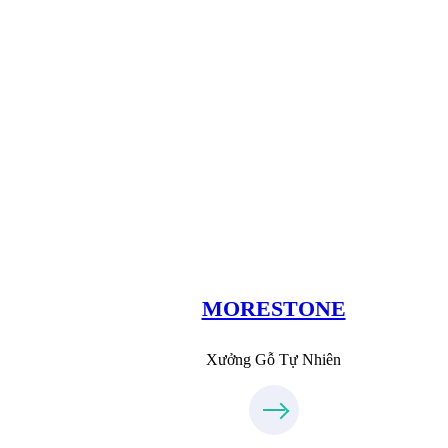
Xưởng Đá
MoreStone.vn
09.31.31.88.77
MORESTONE
Xưởng Gỗ Tự Nhiên