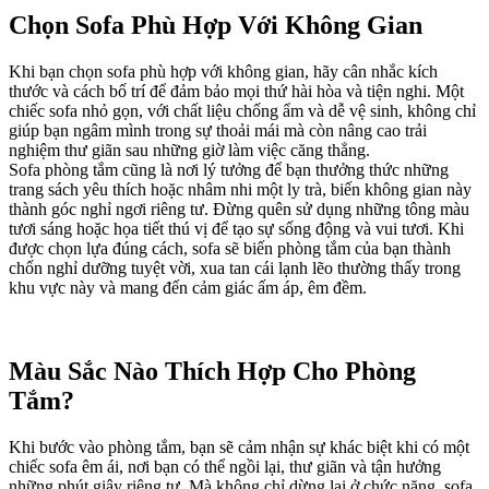
Chọn Sofa Phù Hợp Với Không Gian
Khi bạn chọn sofa phù hợp với không gian, hãy cân nhắc kích
thước và cách bố trí để đảm bảo mọi thứ hài hòa và tiện nghi. Một
chiếc sofa nhỏ gọn, với chất liệu chống ẩm và dễ vệ sinh, không chỉ
giúp bạn ngâm mình trong sự thoải mái mà còn nâng cao trải
nghiệm thư giãn sau những giờ làm việc căng thẳng.
Sofa phòng tắm cũng là nơi lý tưởng để bạn thưởng thức những
trang sách yêu thích hoặc nhâm nhi một ly trà, biến không gian này
thành góc nghỉ ngơi riêng tư. Đừng quên sử dụng những tông màu
tươi sáng hoặc họa tiết thú vị để tạo sự sống động và vui tươi. Khi
được chọn lựa đúng cách, sofa sẽ biến phòng tắm của bạn thành
chốn nghỉ dưỡng tuyệt vời, xua tan cái lạnh lẽo thường thấy trong
khu vực này và mang đến cảm giác ấm áp, êm đềm.
Màu Sắc Nào Thích Hợp Cho Phòng
Tắm?
Khi bước vào phòng tắm, bạn sẽ cảm nhận sự khác biệt khi có một
chiếc sofa êm ái, nơi bạn có thể ngồi lại, thư giãn và tận hưởng
những phút giây riêng tư. Mà không chỉ dừng lại ở chức năng, sofa