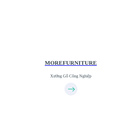
Xưởng Gỗ Công Nghiệp MoreFurnit
XuongGo.com.vn
09.31.31.44.99
MOREFURNITURE
Xưởng Gỗ Công Nghiệp