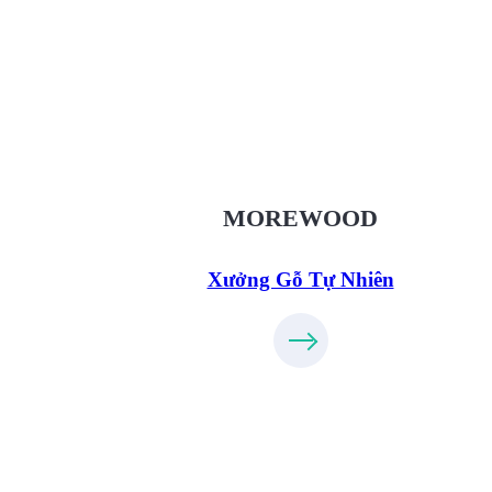
Xưởng Gỗ Tự Nhiên MoreWo
XuongGo.vn
09.31.32.33.00
MOREWOOD
Xưởng Gỗ Tự Nhiên