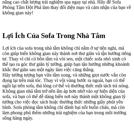
nâng cao chất lượng trải nghiệm spa ngay tại nhà. Hãy để Sofa
Phòng Tắm Đột Phá làm thay đổi diện mạo và cảm nhận của bạn về
không gian này!
Lợi Ích Của Sofa Trong Nhà Tắm
Lợi ích của sofa trong nhà tắm không chỉ nằm ở sự tiện nghi, mà
còn giúp biến không gian này thành nơi thư giãn và tận hưởng riêng
tư. Thay vì chỉ có bồn tắm và vòi sen, một chiếc sofa nhỏ xinh có
thể tạo ra góc thư giãn lý tưởng, giúp bạn tận hưởng những khoảnh
khắc thư giãn sau một ngày làm việc căng thẳng.
Hãy tưởng tượng bạn vừa tắm xong, và những giọt nước vẫn còn
đọng lại trên mái tóc. Thay vì vội vàng bước ra ngoài, bạn có thể
ngồi lại trên sofa, thả lỏng cơ thể và thưởng thức một tách trà nóng.
Không gian nhà tắm trở nên ấm áp hơn nhờ vào sự hiện diện của
sofa, và bạn có thể dễ dàng biến nơi này thành một không gian lý
tưởng cho việc đọc sách hoặc thưởng thức những giây phút yên
bình. Sofa phòng tắm không chỉ đánh bại nỗi buồn chán, mà còn
làm phong phú thêm những trải nghiệm của bạn trong môi trường
sống hàng ngày.