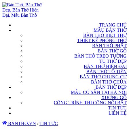
TRANG CHỦ
MẪU BÀN THỜ
BÀN THỜ BIỆT THỰ
THIẾT KẾ PHÒNG THỜ
BÀN THỜ PHẬT
BÀN THỜ GỖ
BÀN THỜ TREO TƯỜNG
TỦ THỜ ĐẸP
BÀN THỜ HIỆN ĐẠI
BÀN THỜ TỔ TIÊN
BÀN THỜ CHUNG CƯ
BÀN THỜ CHÚA
BÀN THỜ ĐẸP
MẪU CÓ SẴN TẠI HÀ NỘI
XƯỞNG GỖ
CÔNG TRÌNH THI CÔNG NỔI BẬT
TIN TỨC
LIÊN HỆ
BANTHO.VN
/
TIN TỨC