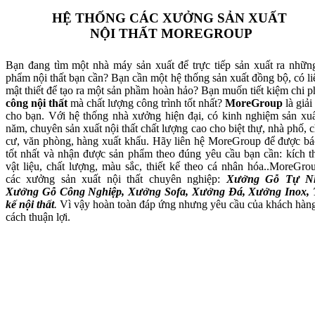
HỆ THỐNG CÁC XƯỞNG SẢN XUẤT
NỘI THẤT MOREGROUP
Bạn đang tìm một nhà máy sản xuất để trực tiếp sản xuất ra nhữn
phẩm nội thất bạn cần? Bạn cần một hệ thống sản xuất đồng bộ, có li
mật thiết để tạo ra một sản phầm hoàn hảo? Bạn muốn tiết kiệm chi p
công nội thất
mà chất lượng công trình tốt nhất?
MoreGroup
là giải
cho bạn. Với hệ thống nhà xưởng hiện đại, có kinh nghiệm sản xuấ
năm, chuyên sản xuất nội thất chất lượng cao cho biệt thự, nhà phố, 
cư, văn phòng, hàng xuất khẩu. Hãy liên hệ MoreGroup để được bá
tốt nhất và nhận được sản phẩm theo đúng yêu cầu bạn cần: kích t
vật liệu, chất lượng, màu sắc, thiết kế theo cá nhân hóa..MoreGro
các xưởng sản xuất nội thất chuyên nghiệp:
Xưởng Gỗ Tự Nh
Xưởng Gỗ Công Nghiệp, Xưởng Sofa, Xưởng Đá, Xưởng Inox, 
kế nội thất
.
Vì vậy hoàn toàn đáp ứng nhưng yêu cầu của khách hàn
cách thuận lợi.