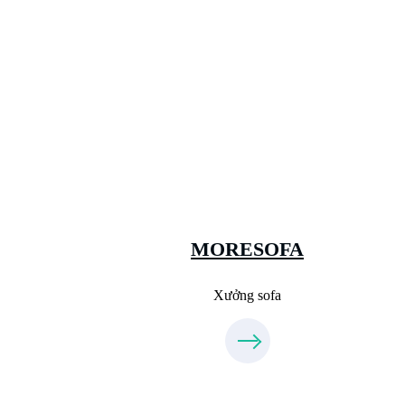
Xưởng Sofa - MORESOFA
Sanxuatsofa.com
09.31.31.88.77
MORESOFA
Xưởng sofa