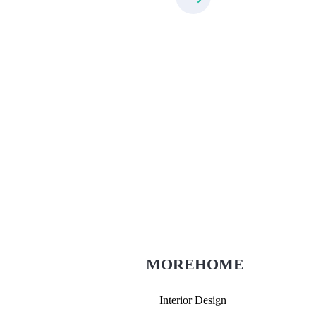
Thiết Kế Nội Thất
Thietkenoithat.com
0975438686
MOREHOME
Interior Design