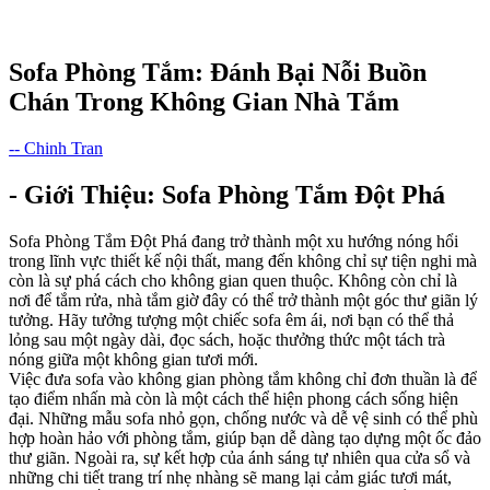
Sofa Phòng Tắm: Đánh Bại Nỗi Buồn
Chán Trong Không Gian Nhà Tắm
-- Chinh Tran
- Giới Thiệu: Sofa Phòng Tắm Đột Phá
Sofa Phòng Tắm Đột Phá đang trở thành một xu hướng nóng hổi
trong lĩnh vực thiết kế nội thất, mang đến không chỉ sự tiện nghi mà
còn là sự phá cách cho không gian quen thuộc. Không còn chỉ là
nơi để tắm rửa, nhà tắm giờ đây có thể trở thành một góc thư giãn lý
tưởng. Hãy tưởng tượng một chiếc sofa êm ái, nơi bạn có thể thả
lỏng sau một ngày dài, đọc sách, hoặc thưởng thức một tách trà
nóng giữa một không gian tươi mới.
Việc đưa sofa vào không gian phòng tắm không chỉ đơn thuần là để
tạo điểm nhấn mà còn là một cách thể hiện phong cách sống hiện
đại. Những mẫu sofa nhỏ gọn, chống nước và dễ vệ sinh có thể phù
hợp hoàn hảo với phòng tắm, giúp bạn dễ dàng tạo dựng một ốc đảo
thư giãn. Ngoài ra, sự kết hợp của ánh sáng tự nhiên qua cửa sổ và
những chi tiết trang trí nhẹ nhàng sẽ mang lại cảm giác tươi mát,