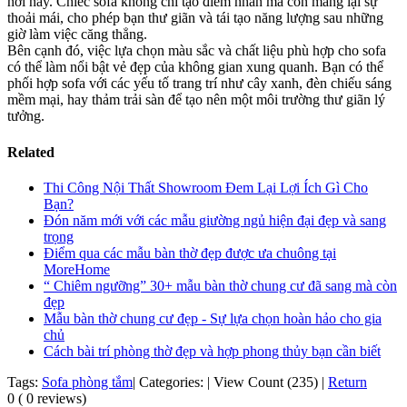
nơi này. Chiếc sofa không chỉ tạo điểm nhấn mà còn mang lại sự
thoải mái, cho phép bạn thư giãn và tái tạo năng lượng sau những
giờ làm việc căng thẳng.
Bên cạnh đó, việc lựa chọn màu sắc và chất liệu phù hợp cho sofa
có thể làm nổi bật vẻ đẹp của không gian xung quanh. Bạn có thể
phối hợp sofa với các yếu tố trang trí như cây xanh, đèn chiếu sáng
mềm mại, hay thảm trải sàn để tạo nên một môi trường thư giãn lý
tưởng.
Related
Thi Công Nội Thất Showroom Đem Lại Lợi Ích Gì Cho
Bạn?
Đón năm mới với các mẫu giường ngủ hiện đại đẹp và sang
trọng
Điểm qua các mẫu bàn thờ đẹp được ưa chuông tại
MoreHome
“ Chiêm ngưỡng” 30+ mẫu bàn thờ chung cư đã sang mà còn
đẹp
Mẫu bàn thờ chung cư đẹp - Sự lựa chọn hoàn hảo cho gia
chủ
Cách bài trí phòng thờ đẹp và hợp phong thủy bạn cần biết
Tags:
Sofa phòng tắm
|
Categories:
|
View Count (235)
|
Return
0 ( 0 reviews)