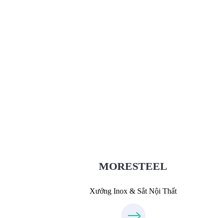
Xưởng Inox & Sắt - MORESTEE
MoreSteel.vn
0931318877
MORESTEEL
Xưởng Inox & Sắt Nội Thất