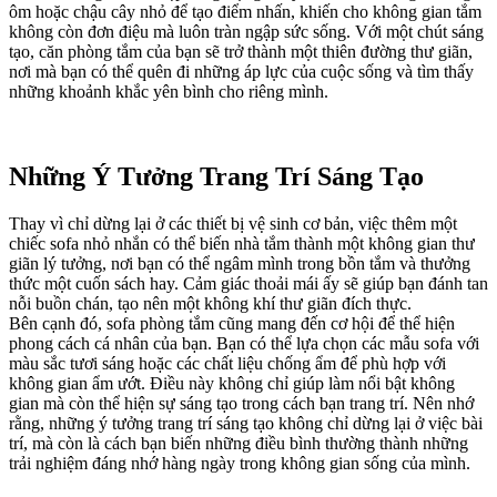
ôm hoặc chậu cây nhỏ để tạo điểm nhấn, khiến cho không gian tắm
không còn đơn điệu mà luôn tràn ngập sức sống. Với một chút sáng
tạo, căn phòng tắm của bạn sẽ trở thành một thiên đường thư giãn,
nơi mà bạn có thể quên đi những áp lực của cuộc sống và tìm thấy
những khoảnh khắc yên bình cho riêng mình.
Những Ý Tưởng Trang Trí Sáng Tạo
Thay vì chỉ dừng lại ở các thiết bị vệ sinh cơ bản, việc thêm một
chiếc sofa nhỏ nhắn có thể biến nhà tắm thành một không gian thư
giãn lý tưởng, nơi bạn có thể ngâm mình trong bồn tắm và thưởng
thức một cuốn sách hay. Cảm giác thoải mái ấy sẽ giúp bạn đánh tan
nỗi buồn chán, tạo nên một không khí thư giãn đích thực.
Bên cạnh đó, sofa phòng tắm cũng mang đến cơ hội để thể hiện
phong cách cá nhân của bạn. Bạn có thể lựa chọn các mẫu sofa với
màu sắc tươi sáng hoặc các chất liệu chống ẩm để phù hợp với
không gian ẩm ướt. Điều này không chỉ giúp làm nổi bật không
gian mà còn thể hiện sự sáng tạo trong cách bạn trang trí. Nên nhớ
rằng, những ý tưởng trang trí sáng tạo không chỉ dừng lại ở việc bài
trí, mà còn là cách bạn biến những điều bình thường thành những
trải nghiệm đáng nhớ hàng ngày trong không gian sống của mình.