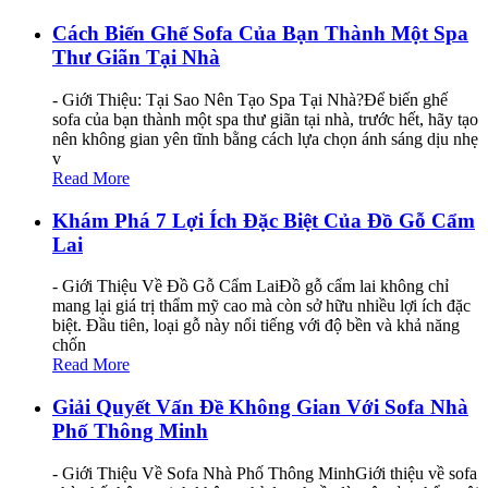
Cách Biến Ghế Sofa Của Bạn Thành Một Spa
Thư Giãn Tại Nhà
- Giới Thiệu: Tại Sao Nên Tạo Spa Tại Nhà?Để biến ghế
sofa của bạn thành một spa thư giãn tại nhà, trước hết, hãy tạo
nên không gian yên tĩnh bằng cách lựa chọn ánh sáng dịu nhẹ
v
Read More
Khám Phá 7 Lợi Ích Đặc Biệt Của Đồ Gỗ Cẩm
Lai
- Giới Thiệu Về Đồ Gỗ Cẩm LaiĐồ gỗ cẩm lai không chỉ
mang lại giá trị thẩm mỹ cao mà còn sở hữu nhiều lợi ích đặc
biệt. Đầu tiên, loại gỗ này nổi tiếng với độ bền và khả năng
chốn
Read More
Giải Quyết Vấn Đề Không Gian Với Sofa Nhà
Phố Thông Minh
- Giới Thiệu Về Sofa Nhà Phố Thông MinhGiới thiệu về sofa