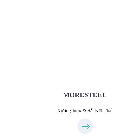
Xưởng Inox & Sắt - MORESTEE
MoreSteel.vn
0931318877
MORESTEEL
Xưởng Inox & Sắt Nội Thất