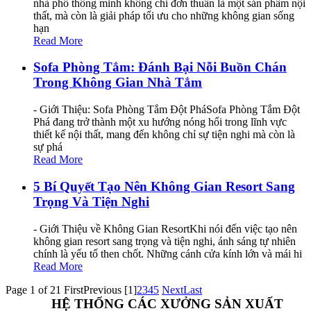
nhà phố thông minh không chỉ đơn thuần là một sản phẩm nội
thất, mà còn là giải pháp tối ưu cho những không gian sống
hạn
Read More
Sofa Phòng Tắm: Đánh Bại Nỗi Buồn Chán
Trong Không Gian Nhà Tắm
- Giới Thiệu: Sofa Phòng Tắm Đột PháSofa Phòng Tắm Đột
Phá đang trở thành một xu hướng nóng hổi trong lĩnh vực
thiết kế nội thất, mang đến không chỉ sự tiện nghi mà còn là
sự phá
Read More
5 Bí Quyết Tạo Nên Không Gian Resort Sang
Trọng Và Tiện Nghi
- Giới Thiệu về Không Gian ResortKhi nói đến việc tạo nên
không gian resort sang trọng và tiện nghi, ánh sáng tự nhiên
chính là yếu tố then chốt. Những cánh cửa kính lớn và mái hi
Read More
Page 1 of 21
First
Previous
[1]
2
3
4
5
Next
Last
HỆ THỐNG CÁC XƯỞNG SẢN XUẤT