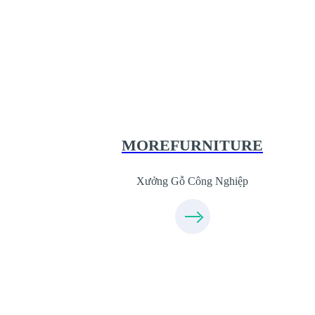
Xưởng Gỗ Công Nghiệp MoreFurnit
XuongGo.com.vn
09.31.31.44.99
MOREFURNITURE
Xưởng Gỗ Công Nghiệp