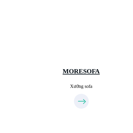
Xưởng Sofa - MORESOFA
Sanxuatsofa.com
09.31.31.88.77
MORESOFA
Xưởng sofa