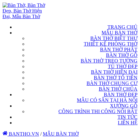
TRANG CHỦ
MẪU BÀN THỜ
BÀN THỜ BIỆT THỰ
THIẾT KẾ PHÒNG THỜ
BÀN THỜ PHẬT
BÀN THỜ GỖ
BÀN THỜ TREO TƯỜNG
TỦ THỜ ĐẸP
BÀN THỜ HIỆN ĐẠI
BÀN THỜ TỔ TIÊN
BÀN THỜ CHUNG CƯ
BÀN THỜ CHÚA
BÀN THỜ ĐẸP
MẪU CÓ SẴN TẠI HÀ NỘI
XƯỞNG GỖ
CÔNG TRÌNH THI CÔNG NỔI BẬT
TIN TỨC
LIÊN HỆ
BANTHO.VN
/
MẪU BÀN THỜ