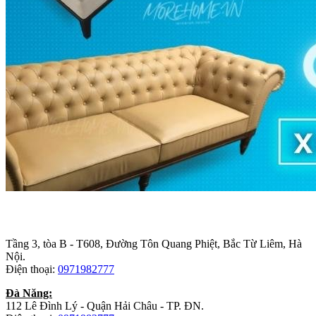
Trụ sở chính
:
Tầng 3, tòa B - T608, Đường Tôn Quang Phiệt, Bắc Từ Liêm, Hà
Nội.
Điện thoại:
0971982777
Đà Năng:
112 Lê Đình Lý - Quận Hải Châu - TP. ĐN.