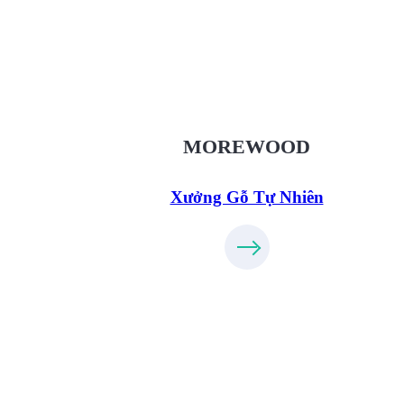
Xưởng Gỗ Tự Nhiên MoreWo
XuongGo.vn
09.31.32.33.00
MOREWOOD
Xưởng Gỗ Tự Nhiên