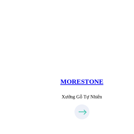
Xưởng Đá
MoreStone.vn
09.31.31.88.77
MORESTONE
Xưởng Gỗ Tự Nhiên