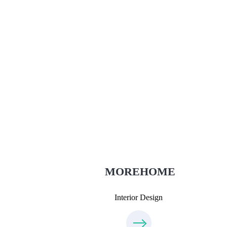
Thiết Kế Nội Thất
Thietkenoithat.com
0975438686
MOREHOME
Interior Design