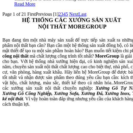
Read More
Page 1 of 21
First
Previous
[1]
2
3
4
5
Next
Last
HỆ THỐNG CÁC XƯỞNG SẢN XUẤT
NỘI THẤT MOREGROUP
Bạn đang tìm một nhà máy sản xuất để trực tiếp sản xuất ra nhữn
phẩm nội thất bạn cần? Bạn cần một hệ thống sản xuất đồng bộ, có li
mật thiết để tạo ra một sản phầm hoàn hảo? Bạn muốn tiết kiệm chi p
công nội thất
mà chất lượng công trình tốt nhất?
MoreGroup
là giải
cho bạn. Với hệ thống nhà xưởng hiện đại, có kinh nghiệm sản xuấ
năm, chuyên sản xuất nội thất chất lượng cao cho biệt thự, nhà phố, 
cư, văn phòng, hàng xuất khẩu. Hãy liên hệ MoreGroup để được bá
tốt nhất và nhận được sản phẩm theo đúng yêu cầu bạn cần: kích t
vật liệu, chất lượng, màu sắc, thiết kế theo cá nhân hóa..MoreGro
các xưởng sản xuất nội thất chuyên nghiệp:
Xưởng Gỗ Tự Nh
Xưởng Gỗ Công Nghiệp, Xưởng Sofa, Xưởng Đá, Xưởng Inox, 
kế nội thất
.
Vì vậy hoàn toàn đáp ứng nhưng yêu cầu của khách hàn
cách thuận lợi.