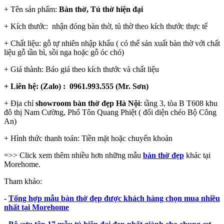
+ Tên sản phẩm:
Bàn thờ, Tủ thờ hiện đại
+ Kích thước: nhận đóng bàn thờ, tủ thờ theo kích thước thực tế
+ Chất liệu: gỗ tự nhiên nhập khẩu ( có thể sản xuất bàn thờ với chất
liệu gỗ tần bì, sồi nga hoặc gỗ óc chó)
+ Giá thành: Báo giá theo kích thước và chất liệu
+ Liên hệ: (Zalo) : 0961.993.555 (Mr. Sơn)
+ Địa chỉ
showroom bàn thờ đẹp Hà Nội
: tầng 3, tòa B T608 khu
đô thị Nam Cường, Phố Tôn Quang Phiệt ( đối diện chéo Bộ Công
An)
+ Hình thức thanh toán: Tiền mặt hoặc chuyển khoản
=>> Click xem thêm nhiều hơn những mẫu
bàn thờ đẹp
khác tại
Morehome.
Tham khảo:
-
Tổng hợp mẫu bàn thờ đẹp được khách hàng chọn mua nhiều
nhất tại Morehome