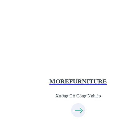
Xưởng Gỗ Công Nghiệp MoreFurnit
XuongGo.com.vn
09.31.31.44.99
MOREFURNITURE
Xưởng Gỗ Công Nghiệp