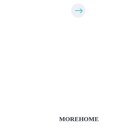
Thiết Kế Nội Thất
Thietkenoithat.com
0975438686
MOREHOME