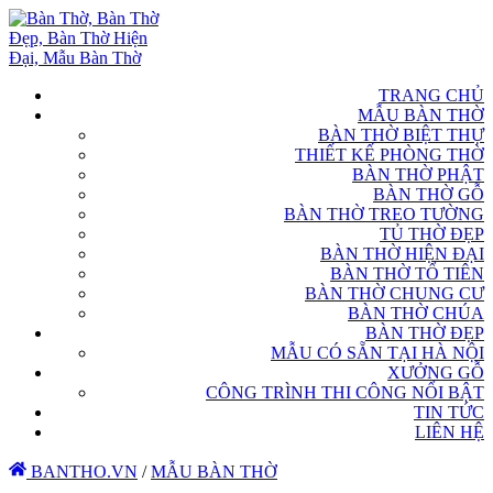
TRANG CHỦ
MẪU BÀN THỜ
BÀN THỜ BIỆT THỰ
THIẾT KẾ PHÒNG THỜ
BÀN THỜ PHẬT
BÀN THỜ GỖ
BÀN THỜ TREO TƯỜNG
TỦ THỜ ĐẸP
BÀN THỜ HIỆN ĐẠI
BÀN THỜ TỔ TIÊN
BÀN THỜ CHUNG CƯ
BÀN THỜ CHÚA
BÀN THỜ ĐẸP
MẪU CÓ SẴN TẠI HÀ NỘI
XƯỞNG GỖ
CÔNG TRÌNH THI CÔNG NỔI BẬT
TIN TỨC
LIÊN HỆ
BANTHO.VN
/
MẪU BÀN THỜ