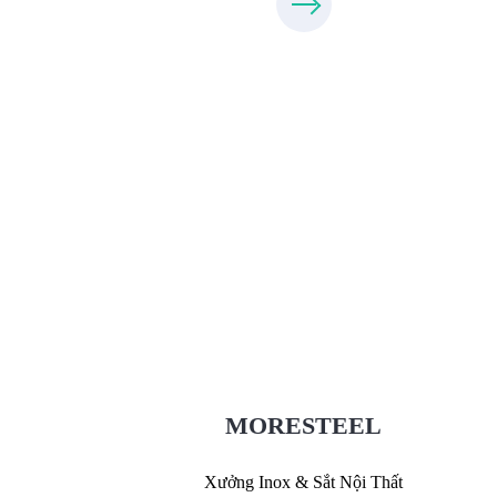
Xưởng Inox & Sắt - MORESTEE
MoreSteel.vn
0931318877
MORESTEEL
Xưởng Inox & Sắt Nội Thất