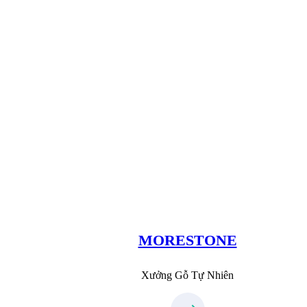
Xưởng Đá
MoreStone.vn
09.31.31.88.77
MORESTONE
Xưởng Gỗ Tự Nhiên