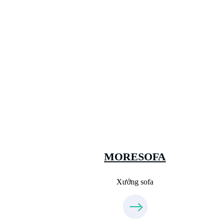
Xưởng Sofa - MORESOFA
Sanxuatsofa.com
09.31.31.88.77
MORESOFA
Xưởng sofa