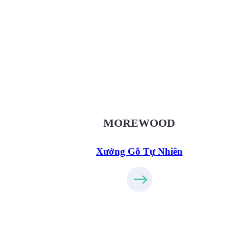
Xưởng Gỗ Tự Nhiên MoreWo
XuongGo.vn
09.31.32.33.00
MOREWOOD
Xưởng Gỗ Tự Nhiên