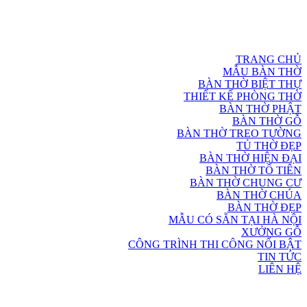
TRANG CHỦ
MẪU BÀN THỜ
BÀN THỜ BIỆT THỰ
THIẾT KẾ PHÒNG THỜ
BÀN THỜ PHẬT
BÀN THỜ GỖ
BÀN THỜ TREO TƯỜNG
TỦ THỜ ĐẸP
BÀN THỜ HIỆN ĐẠI
BÀN THỜ TỔ TIÊN
BÀN THỜ CHUNG CƯ
BÀN THỜ CHÚA
BÀN THỜ ĐẸP
MẪU CÓ SẴN TẠI HÀ NỘI
XƯỞNG GỖ
CÔNG TRÌNH THI CÔNG NỔI BẬT
TIN TỨC
LIÊN HỆ