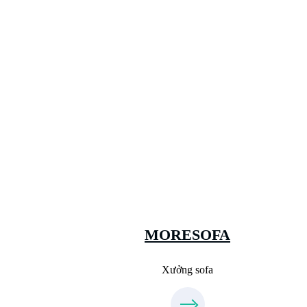
Xưởng Sofa - MORESOFA
Sanxuatsofa.com
09.31.31.88.77
MORESOFA
Xưởng sofa