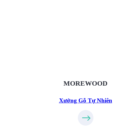
Xưởng Gỗ Tự Nhiên MoreWo
XuongGo.vn
09.31.32.33.00
MOREWOOD
Xưởng Gỗ Tự Nhiên