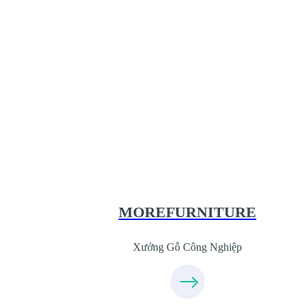
Xưởng Gỗ Công Nghiệp MoreFurnit
XuongGo.com.vn
09.31.31.44.99
MOREFURNITURE
Xưởng Gỗ Công Nghiệp