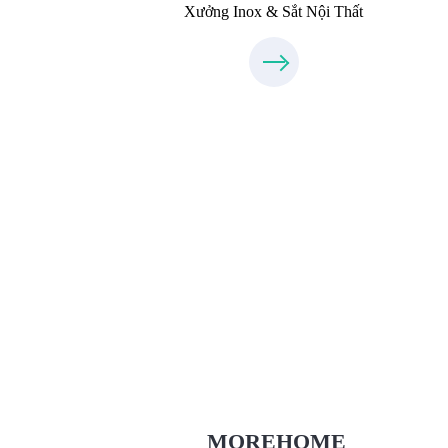
Xưởng Inox & Sắt Nội Thất
Thiết Kế Nội Thất
Thietkenoithat.com
0975438686
MOREHOME