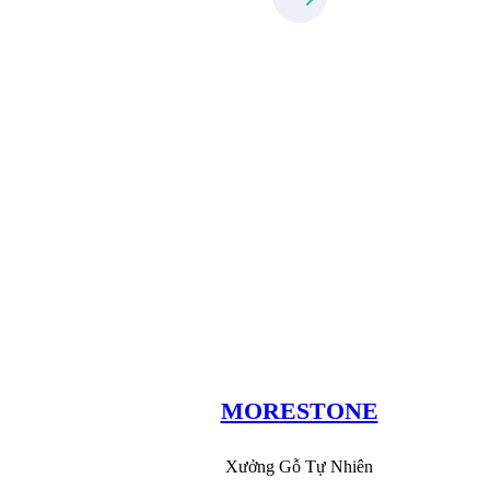
Xưởng Đá
MoreStone.vn
09.31.31.88.77
MORESTONE
Xưởng Gỗ Tự Nhiên