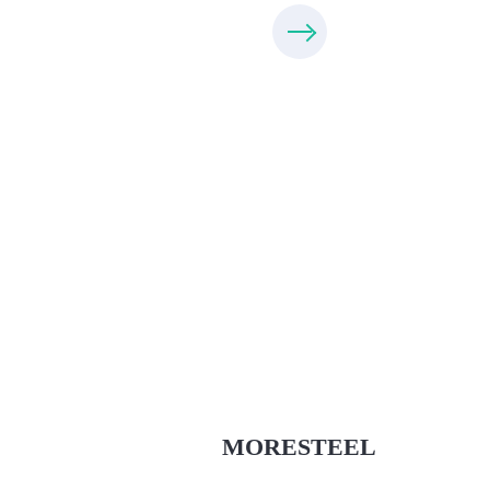
Xưởng Inox & Sắt - MORESTEE
MoreSteel.vn
0931318877
MORESTEEL