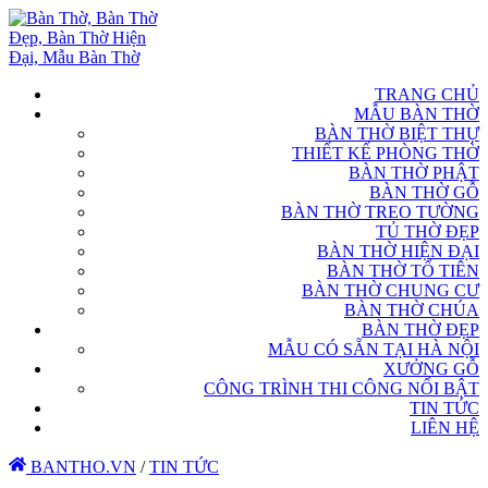
TRANG CHỦ
MẪU BÀN THỜ
BÀN THỜ BIỆT THỰ
THIẾT KẾ PHÒNG THỜ
BÀN THỜ PHẬT
BÀN THỜ GỖ
BÀN THỜ TREO TƯỜNG
TỦ THỜ ĐẸP
BÀN THỜ HIỆN ĐẠI
BÀN THỜ TỔ TIÊN
BÀN THỜ CHUNG CƯ
BÀN THỜ CHÚA
BÀN THỜ ĐẸP
MẪU CÓ SẴN TẠI HÀ NỘI
XƯỞNG GỖ
CÔNG TRÌNH THI CÔNG NỔI BẬT
TIN TỨC
LIÊN HỆ
BANTHO.VN
/
TIN TỨC