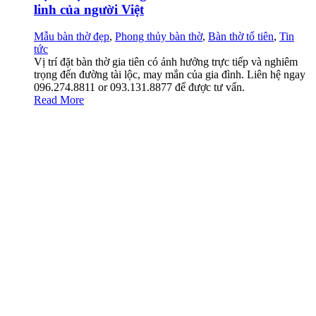
linh của người Việt
Mẫu bàn thờ đẹp
,
Phong thủy bàn thờ
,
Bàn thờ tổ tiên
,
Tin
tức
Vị trí đặt bàn thờ gia tiên có ảnh hưởng trực tiếp và nghiêm
trọng đến đường tài lộc, may mắn của gia đình. Liên hệ ngay
096.274.8811 or 093.131.8877 để được tư vấn.
Read More