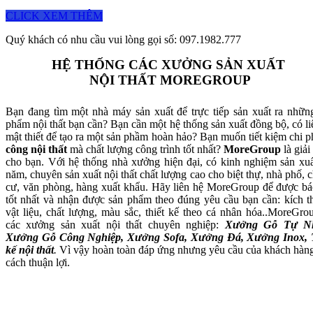
CLICK XEM THÊM
Quý khách có nhu cầu vui lòng gọi số: 097.1982.777
HỆ THỐNG CÁC XƯỞNG SẢN XUẤT
NỘI THẤT MOREGROUP
Bạn đang tìm một nhà máy sản xuất để trực tiếp sản xuất ra nhữn
phẩm nội thất bạn cần? Bạn cần một hệ thống sản xuất đồng bộ, có li
mật thiết để tạo ra một sản phầm hoàn hảo? Bạn muốn tiết kiệm chi p
công nội thất
mà chất lượng công trình tốt nhất?
MoreGroup
là giải
cho bạn. Với hệ thống nhà xưởng hiện đại, có kinh nghiệm sản xuấ
năm, chuyên sản xuất nội thất chất lượng cao cho biệt thự, nhà phố, 
cư, văn phòng, hàng xuất khẩu. Hãy liên hệ MoreGroup để được bá
tốt nhất và nhận được sản phẩm theo đúng yêu cầu bạn cần: kích t
vật liệu, chất lượng, màu sắc, thiết kế theo cá nhân hóa..MoreGro
các xưởng sản xuất nội thất chuyên nghiệp:
Xưởng Gỗ Tự Nh
Xưởng Gỗ Công Nghiệp, Xưởng Sofa, Xưởng Đá, Xưởng Inox, 
kế nội thất
.
Vì vậy hoàn toàn đáp ứng nhưng yêu cầu của khách hàn
cách thuận lợi.