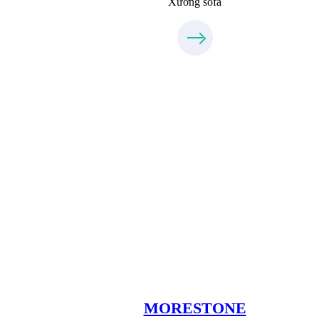
Xưởng sofa
Xưởng Đá
MoreStone.vn
09.31.31.88.77
MORESTONE