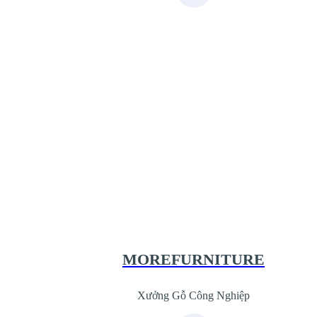
Xưởng Gỗ Công Nghiệp MoreFurnit
XuongGo.com.vn
09.31.31.44.99
MOREFURNITURE
Xưởng Gỗ Công Nghiệp