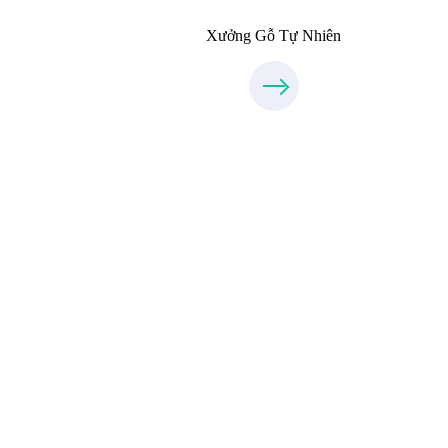
Xưởng Gỗ Tự Nhiên
Xưởng Inox & Sắt - MORESTEE
MoreSteel.vn
0931318877