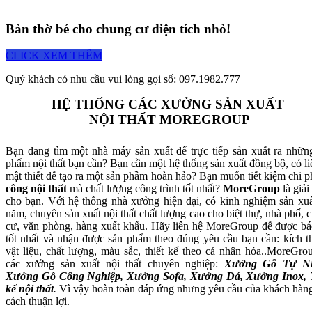
Bàn thờ bé cho chung cư diện tích nhỏ!
CLICK XEM THÊM
Quý khách có nhu cầu vui lòng gọi số: 097.1982.777
HỆ THỐNG CÁC XƯỞNG SẢN XUẤT
NỘI THẤT MOREGROUP
Bạn đang tìm một nhà máy sản xuất để trực tiếp sản xuất ra nhữn
phẩm nội thất bạn cần? Bạn cần một hệ thống sản xuất đồng bộ, có li
mật thiết để tạo ra một sản phầm hoàn hảo? Bạn muốn tiết kiệm chi p
công nội thất
mà chất lượng công trình tốt nhất?
MoreGroup
là giải
cho bạn. Với hệ thống nhà xưởng hiện đại, có kinh nghiệm sản xuấ
năm, chuyên sản xuất nội thất chất lượng cao cho biệt thự, nhà phố, 
cư, văn phòng, hàng xuất khẩu. Hãy liên hệ MoreGroup để được bá
tốt nhất và nhận được sản phẩm theo đúng yêu cầu bạn cần: kích t
vật liệu, chất lượng, màu sắc, thiết kế theo cá nhân hóa..MoreGro
các xưởng sản xuất nội thất chuyên nghiệp:
Xưởng Gỗ Tự Nh
Xưởng Gỗ Công Nghiệp, Xưởng Sofa, Xưởng Đá, Xưởng Inox, 
kế nội thất
.
Vì vậy hoàn toàn đáp ứng nhưng yêu cầu của khách hàn
cách thuận lợi.