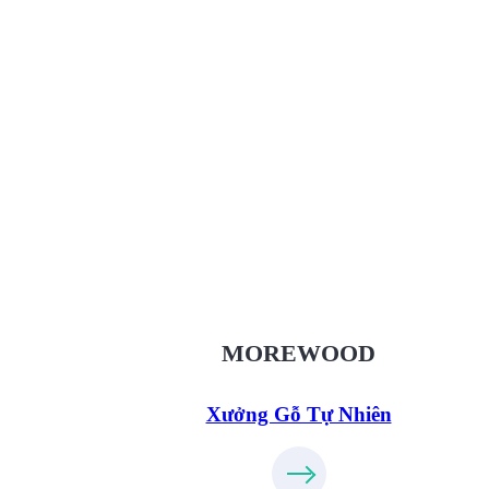
Xưởng Gỗ Tự Nhiên MoreWo
XuongGo.vn
09.31.32.33.00
MOREWOOD
Xưởng Gỗ Tự Nhiên