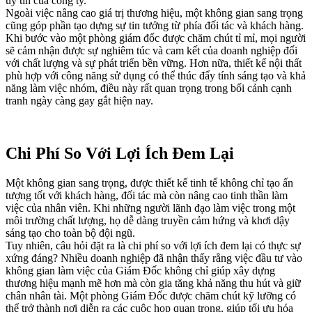
uy tín của công ty.
Ngoài việc nâng cao giá trị thương hiệu, một không gian sang trọng
cũng góp phần tạo dựng sự tin tưởng từ phía đối tác và khách hàng.
Khi bước vào một phòng giám đốc được chăm chút tỉ mỉ, mọi người
sẽ cảm nhận được sự nghiêm túc và cam kết của doanh nghiệp đối
với chất lượng và sự phát triển bền vững. Hơn nữa, thiết kế nội thất
phù hợp với công năng sử dụng có thể thúc đẩy tính sáng tạo và khả
năng làm việc nhóm, điều này rất quan trọng trong bối cảnh cạnh
tranh ngày càng gay gắt hiện nay.
Chi Phí So Với Lợi Ích Đem Lại
Một không gian sang trọng, được thiết kế tinh tế không chỉ tạo ấn
tượng tốt với khách hàng, đối tác mà còn nâng cao tinh thần làm
việc của nhân viên. Khi những người lãnh đạo làm việc trong một
môi trường chất lượng, họ dễ dàng truyền cảm hứng và khơi dậy
sáng tạo cho toàn bộ đội ngũ.
Tuy nhiên, câu hỏi đặt ra là chi phí so với lợi ích đem lại có thực sự
xứng đáng? Nhiều doanh nghiệp đã nhận thấy rằng việc đầu tư vào
không gian làm việc của Giám Đốc không chỉ giúp xây dựng
thương hiệu mạnh mẽ hơn mà còn gia tăng khả năng thu hút và giữ
chân nhân tài. Một phòng Giám Đốc được chăm chút kỹ lưỡng có
thể trở thành nơi diễn ra các cuộc họp quan trọng, giúp tối ưu hóa