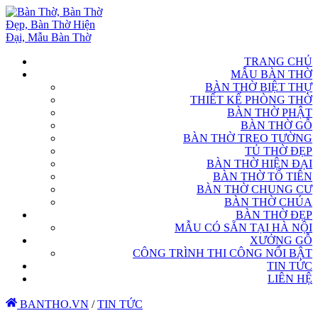
TRANG CHỦ
MẪU BÀN THỜ
BÀN THỜ BIỆT THỰ
THIẾT KẾ PHÒNG THỜ
BÀN THỜ PHẬT
BÀN THỜ GỖ
BÀN THỜ TREO TƯỜNG
TỦ THỜ ĐẸP
BÀN THỜ HIỆN ĐẠI
BÀN THỜ TỔ TIÊN
BÀN THỜ CHUNG CƯ
BÀN THỜ CHÚA
BÀN THỜ ĐẸP
MẪU CÓ SẴN TẠI HÀ NỘI
XƯỞNG GỖ
CÔNG TRÌNH THI CÔNG NỔI BẬT
TIN TỨC
LIÊN HỆ
BANTHO.VN
/
TIN TỨC