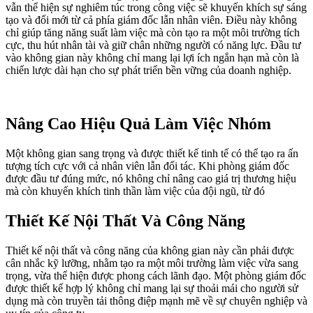
vẫn thể hiện sự nghiêm túc trong công việc sẽ khuyến khích sự sáng
tạo và đổi mới từ cả phía giám đốc lẫn nhân viên. Điều này không
chỉ giúp tăng năng suất làm việc mà còn tạo ra một môi trường tích
cực, thu hút nhân tài và giữ chân những người có năng lực. Đầu tư
vào không gian này không chỉ mang lại lợi ích ngắn hạn mà còn là
chiến lược dài hạn cho sự phát triển bền vững của doanh nghiệp.
Nâng Cao Hiệu Quả Làm Việc Nhóm
Một không gian sang trọng và được thiết kế tinh tế có thể tạo ra ấn
tượng tích cực với cả nhân viên lẫn đối tác. Khi phòng giám đốc
được đầu tư đúng mức, nó không chỉ nâng cao giá trị thương hiệu
mà còn khuyến khích tinh thần làm việc của đội ngũ, từ đó
Thiết Kế Nội Thất Và Công Năng
Thiết kế nội thất và công năng của không gian này cần phải được
cân nhắc kỹ lưỡng, nhằm tạo ra một môi trường làm việc vừa sang
trọng, vừa thể hiện được phong cách lãnh đạo. Một phòng giám đốc
được thiết kế hợp lý không chỉ mang lại sự thoải mái cho người sử
dụng mà còn truyền tải thông điệp mạnh mẽ về sự chuyên nghiệp và