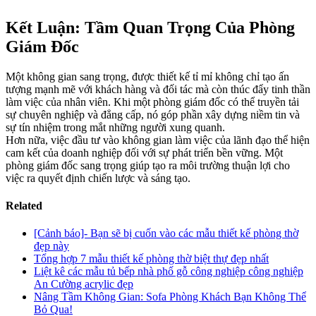
Kết Luận: Tầm Quan Trọng Của Phòng
Giám Đốc
Một không gian sang trọng, được thiết kế tỉ mỉ không chỉ tạo ấn
tượng mạnh mẽ với khách hàng và đối tác mà còn thúc đẩy tinh thần
làm việc của nhân viên. Khi một phòng giám đốc có thể truyền tải
sự chuyên nghiệp và đẳng cấp, nó góp phần xây dựng niềm tin và
sự tín nhiệm trong mắt những người xung quanh.
Hơn nữa, việc đầu tư vào không gian làm việc của lãnh đạo thể hiện
cam kết của doanh nghiệp đối với sự phát triển bền vững. Một
phòng giám đốc sang trọng giúp tạo ra môi trường thuận lợi cho
việc ra quyết định chiến lược và sáng tạo.
Related
[Cảnh báo]- Bạn sẽ bị cuốn vào các mẫu thiết kế phòng thờ
đẹp này
Tổng hợp 7 mẫu thiết kế phòng thờ biệt thự đẹp nhất
Liệt kê các mẫu tủ bếp nhà phố gỗ công nghiệp công nghiệp
An Cường acrylic đẹp
Nâng Tầm Không Gian: Sofa Phòng Khách Bạn Không Thể
Bỏ Qua!