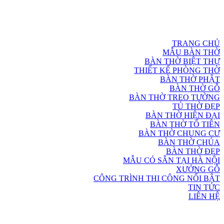
TRANG CHỦ
MẪU BÀN THỜ
BÀN THỜ BIỆT THỰ
THIẾT KẾ PHÒNG THỜ
BÀN THỜ PHẬT
BÀN THỜ GỖ
BÀN THỜ TREO TƯỜNG
TỦ THỜ ĐẸP
BÀN THỜ HIỆN ĐẠI
BÀN THỜ TỔ TIÊN
BÀN THỜ CHUNG CƯ
BÀN THỜ CHÚA
BÀN THỜ ĐẸP
MẪU CÓ SẴN TẠI HÀ NỘI
XƯỞNG GỖ
CÔNG TRÌNH THI CÔNG NỔI BẬT
TIN TỨC
LIÊN HỆ