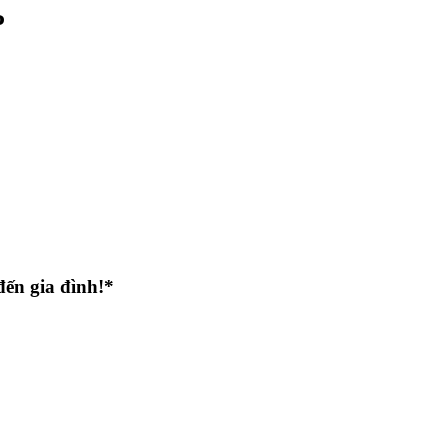
P
ến gia đình!*