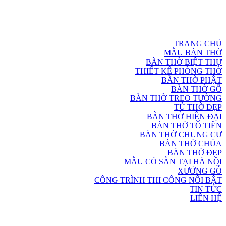
TRANG CHỦ
MẪU BÀN THỜ
BÀN THỜ BIỆT THỰ
THIẾT KẾ PHÒNG THỜ
BÀN THỜ PHẬT
BÀN THỜ GỖ
BÀN THỜ TREO TƯỜNG
TỦ THỜ ĐẸP
BÀN THỜ HIỆN ĐẠI
BÀN THỜ TỔ TIÊN
BÀN THỜ CHUNG CƯ
BÀN THỜ CHÚA
BÀN THỜ ĐẸP
MẪU CÓ SẴN TẠI HÀ NỘI
XƯỞNG GỖ
CÔNG TRÌNH THI CÔNG NỔI BẬT
TIN TỨC
LIÊN HỆ