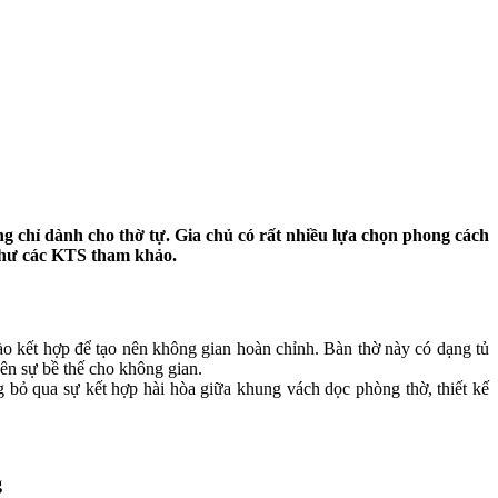
ng chỉ dành cho thờ tự. Gia chủ có rất nhiều lựa chọn phong cách
g như các KTS tham khảo.
vào kết hợp để tạo nên không gian hoàn chỉnh. Bàn thờ này có dạng tủ
nên sự bề thế cho không gian.
 bỏ qua sự kết hợp hài hòa giữa khung vách dọc phòng thờ, thiết kế
g