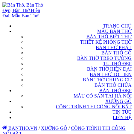
TRANG CHỦ
MẪU BÀN THỜ
BÀN THỜ BIỆT THỰ
THIẾT KẾ PHÒNG THỜ
BÀN THỜ PHẬT
BÀN THỜ GỖ
BÀN THỜ TREO TƯỜNG
TỦ THỜ ĐẸP
BÀN THỜ HIỆN ĐẠI
BÀN THỜ TỔ TIÊN
BÀN THỜ CHUNG CƯ
BÀN THỜ CHÚA
BÀN THỜ ĐẸP
MẪU CÓ SẴN TẠI HÀ NỘI
XƯỞNG GỖ
CÔNG TRÌNH THI CÔNG NỔI BẬT
TIN TỨC
LIÊN HỆ
BANTHO.VN
/
XƯỞNG GỖ
/
CÔNG TRÌNH THI CÔNG
NỔI BẬT