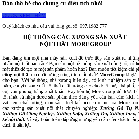
Bàn thờ bé cho chung cư diện tích nhỏ!
CLICK XEM THÊM
Quý khách có nhu cầu vui lòng gọi số: 097.1982.777
HỆ THỐNG CÁC XƯỞNG SẢN XUẤT
NỘI THẤT MOREGROUP
Bạn đang tìm một nhà máy sản xuất để trực tiếp sản xuất ra nhữn
phẩm nội thất bạn cần? Bạn cần một hệ thống sản xuất đồng bộ, có li
mật thiết để tạo ra một sản phầm hoàn hảo? Bạn muốn tiết kiệm chi p
công nội thất
mà chất lượng công trình tốt nhất?
MoreGroup
là giải
cho bạn. Với hệ thống nhà xưởng hiện đại, có kinh nghiệm sản xuấ
năm, chuyên sản xuất nội thất chất lượng cao cho biệt thự, nhà phố, 
cư, văn phòng, hàng xuất khẩu. Hãy liên hệ MoreGroup để được bá
tốt nhất và nhận được sản phẩm theo đúng yêu cầu bạn cần: kích t
vật liệu, chất lượng, màu sắc, thiết kế theo cá nhân hóa..MoreGro
các xưởng sản xuất nội thất chuyên nghiệp:
Xưởng Gỗ Tự Nh
Xưởng Gỗ Công Nghiệp, Xưởng Sofa, Xưởng Đá, Xưởng Inox, 
kế nội thất
.
Vì vậy hoàn toàn đáp ứng nhưng yêu cầu của khách hàn
cách thuận lợi.