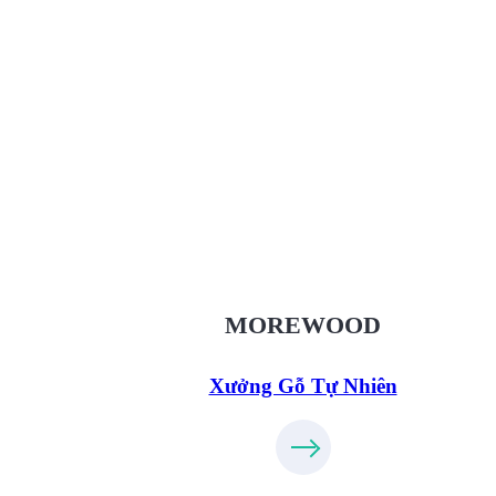
Xưởng Gỗ Tự Nhiên MoreWo
XuongGo.vn
09.31.32.33.00
MOREWOOD
Xưởng Gỗ Tự Nhiên