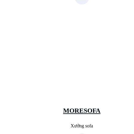
Xưởng Sofa - MORESOFA
Sanxuatsofa.com
09.31.31.88.77
MORESOFA
Xưởng sofa