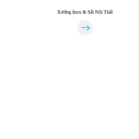
Xưởng Inox & Sắt Nội Thất
Thiết Kế Nội Thất
Thietkenoithat.com
0975438686