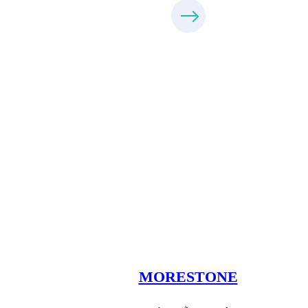
Xưởng Đá
MoreStone.vn
09.31.31.88.77
MORESTONE