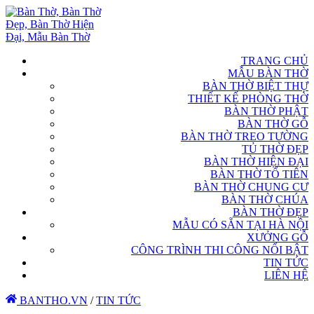
TRANG CHỦ
MẪU BÀN THỜ
BÀN THỜ BIỆT THỰ
THIẾT KẾ PHÒNG THỜ
BÀN THỜ PHẬT
BÀN THỜ GỖ
BÀN THỜ TREO TƯỜNG
TỦ THỜ ĐẸP
BÀN THỜ HIỆN ĐẠI
BÀN THỜ TỔ TIÊN
BÀN THỜ CHUNG CƯ
BÀN THỜ CHÚA
BÀN THỜ ĐẸP
MẪU CÓ SẴN TẠI HÀ NỘI
XƯỞNG GỖ
CÔNG TRÌNH THI CÔNG NỔI BẬT
TIN TỨC
LIÊN HỆ
BANTHO.VN
/
TIN TỨC