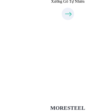
Xưởng Gỗ Tự Nhiên
Xưởng Inox & Sắt - MORESTEE
MoreSteel.vn
0931318877
MORESTEEL