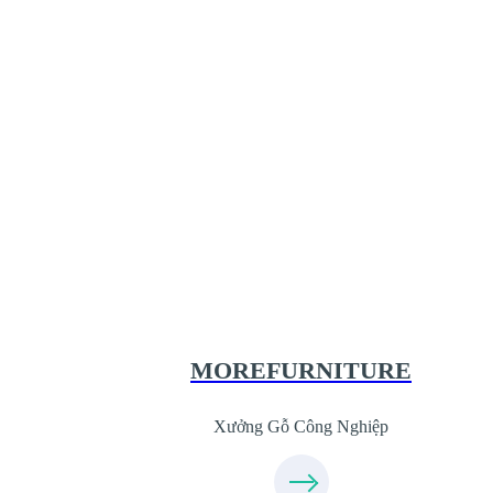
Xưởng Gỗ Công Nghiệp MoreFurnit
XuongGo.com.vn
09.31.31.44.99
MOREFURNITURE
Xưởng Gỗ Công Nghiệp