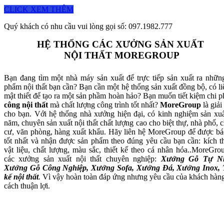
CLICK XEM THÊM
Quý khách có nhu cầu vui lòng gọi số: 097.1982.777
HỆ THỐNG CÁC XƯỞNG SẢN XUẤT
NỘI THẤT MOREGROUP
Bạn đang tìm một nhà máy sản xuất để trực tiếp sản xuất ra nhữn
phẩm nội thất bạn cần? Bạn cần một hệ thống sản xuất đồng bộ, có li
mật thiết để tạo ra một sản phầm hoàn hảo? Bạn muốn tiết kiệm chi p
công nội thất
mà chất lượng công trình tốt nhất?
MoreGroup
là giải
cho bạn. Với hệ thống nhà xưởng hiện đại, có kinh nghiệm sản xuấ
năm, chuyên sản xuất nội thất chất lượng cao cho biệt thự, nhà phố, 
cư, văn phòng, hàng xuất khẩu. Hãy liên hệ MoreGroup để được bá
tốt nhất và nhận được sản phẩm theo đúng yêu cầu bạn cần: kích t
vật liệu, chất lượng, màu sắc, thiết kế theo cá nhân hóa..MoreGro
các xưởng sản xuất nội thất chuyên nghiệp:
Xưởng Gỗ Tự Nh
Xưởng Gỗ Công Nghiệp, Xưởng Sofa, Xưởng Đá, Xưởng Inox, 
kế nội thất
.
Vì vậy hoàn toàn đáp ứng nhưng yêu cầu của khách hàn
cách thuận lợi.