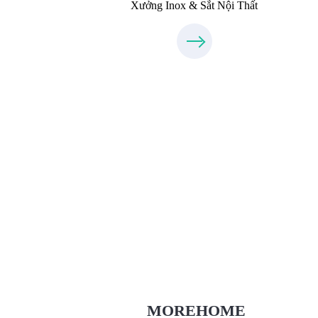
Xưởng Inox & Sắt Nội Thất
Thiết Kế Nội Thất
Thietkenoithat.com
0975438686
MOREHOME