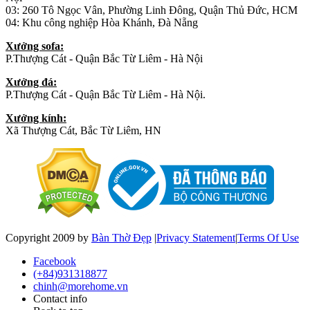
03: 260 Tô Ngọc Vân, Phường Linh Đông, Quận Thủ Đức, HCM
04: Khu công nghiệp Hòa Khánh, Đà Nẵng
Xưởng sofa:
P.Thượng Cát - Quận Bắc Từ Liêm - Hà Nội
Xưởng đá:
P.Thượng Cát - Quận Bắc Từ Liêm - Hà Nội.
Xưởng kính:
Xã Thượng Cát, Bắc Từ Liêm, HN
Copyright 2009 by
Bàn Thờ Đẹp
|
Privacy Statement
|
Terms Of Use
Facebook
(+84)931318877
chinh@morehome.vn
Contact info