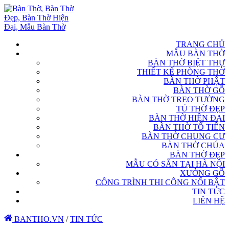
TRANG CHỦ
MẪU BÀN THỜ
BÀN THỜ BIỆT THỰ
THIẾT KẾ PHÒNG THỜ
BÀN THỜ PHẬT
BÀN THỜ GỖ
BÀN THỜ TREO TƯỜNG
TỦ THỜ ĐẸP
BÀN THỜ HIỆN ĐẠI
BÀN THỜ TỔ TIÊN
BÀN THỜ CHUNG CƯ
BÀN THỜ CHÚA
BÀN THỜ ĐẸP
MẪU CÓ SẴN TẠI HÀ NỘI
XƯỞNG GỖ
CÔNG TRÌNH THI CÔNG NỔI BẬT
TIN TỨC
LIÊN HỆ
BANTHO.VN
/
TIN TỨC