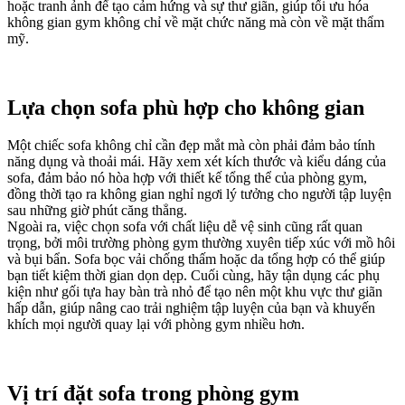
hoặc tranh ảnh để tạo cảm hứng và sự thư giãn, giúp tối ưu hóa
không gian gym không chỉ về mặt chức năng mà còn về mặt thẩm
mỹ.
Lựa chọn sofa phù hợp cho không gian
Một chiếc sofa không chỉ cần đẹp mắt mà còn phải đảm bảo tính
năng dụng và thoải mái. Hãy xem xét kích thước và kiểu dáng của
sofa, đảm bảo nó hòa hợp với thiết kế tổng thể của phòng gym,
đồng thời tạo ra không gian nghỉ ngơi lý tưởng cho người tập luyện
sau những giờ phút căng thẳng.
Ngoài ra, việc chọn sofa với chất liệu dễ vệ sinh cũng rất quan
trọng, bởi môi trường phòng gym thường xuyên tiếp xúc với mồ hôi
và bụi bẩn. Sofa bọc vải chống thấm hoặc da tổng hợp có thể giúp
bạn tiết kiệm thời gian dọn dẹp. Cuối cùng, hãy tận dụng các phụ
kiện như gối tựa hay bàn trà nhỏ để tạo nên một khu vực thư giãn
hấp dẫn, giúp nâng cao trải nghiệm tập luyện của bạn và khuyến
khích mọi người quay lại với phòng gym nhiều hơn.
Vị trí đặt sofa trong phòng gym