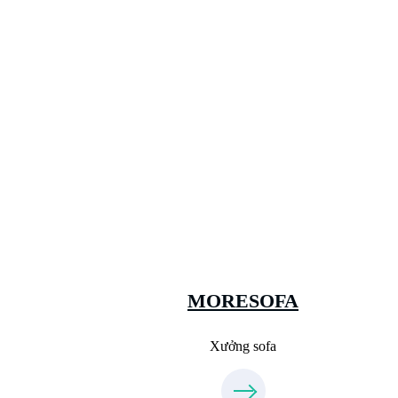
Xưởng Sofa - MORESOFA
Sanxuatsofa.com
09.31.31.88.77
MORESOFA
Xưởng sofa