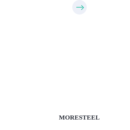
Xưởng Inox & Sắt - MORESTEE
MoreSteel.vn
0931318877
MORESTEEL