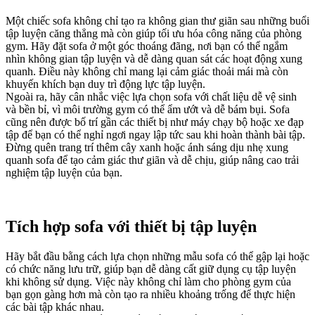
Một chiếc sofa không chỉ tạo ra không gian thư giãn sau những buổi
tập luyện căng thẳng mà còn giúp tối ưu hóa công năng của phòng
gym. Hãy đặt sofa ở một góc thoáng đãng, nơi bạn có thể ngắm
nhìn không gian tập luyện và dễ dàng quan sát các hoạt động xung
quanh. Điều này không chỉ mang lại cảm giác thoải mái mà còn
khuyến khích bạn duy trì động lực tập luyện.
Ngoài ra, hãy cân nhắc việc lựa chọn sofa với chất liệu dễ vệ sinh
và bền bỉ, vì môi trường gym có thể ẩm ướt và dễ bám bụi. Sofa
cũng nên được bố trí gần các thiết bị như máy chạy bộ hoặc xe đạp
tập để bạn có thể nghỉ ngơi ngay lập tức sau khi hoàn thành bài tập.
Đừng quên trang trí thêm cây xanh hoặc ánh sáng dịu nhẹ xung
quanh sofa để tạo cảm giác thư giãn và dễ chịu, giúp nâng cao trải
nghiệm tập luyện của bạn.
Tích hợp sofa với thiết bị tập luyện
Hãy bắt đầu bằng cách lựa chọn những mẫu sofa có thể gập lại hoặc
có chức năng lưu trữ, giúp bạn dễ dàng cất giữ dụng cụ tập luyện
khi không sử dụng. Việc này không chỉ làm cho phòng gym của
bạn gọn gàng hơn mà còn tạo ra nhiều khoảng trống để thực hiện
các bài tập khác nhau.