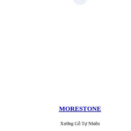
Xưởng Đá
MoreStone.vn
09.31.31.88.77
MORESTONE
Xưởng Gỗ Tự Nhiên