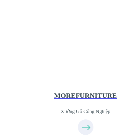
Xưởng Gỗ Công Nghiệp MoreFurnit
XuongGo.com.vn
09.31.31.44.99
MOREFURNITURE
Xưởng Gỗ Công Nghiệp