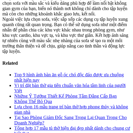
chọn sofa với màu sắc và kiểu dáng phù hợp để làm nổi bật không
gian gym của bạn, biến nó thành nơi không chỉ dành cho tập luyện
mà còn cho những khoảnh khắc giao lưu, kết nối.
Ngoài việc lựa chọn sofa, việc sắp xếp các dụng cụ tập luyện xung
quanh cũng rất quan trọng. Bạn có thể sử dụng sofa như một điểm
nhấn để phân chia các khu vực khác nhau trong phòng gym, như
khu vực cardio, khu vực tạ, và khu vực thư giãn. Kết hợp ánh sáng
tự nhiên cùng với màu sắc nhẹ nhàng của sofa sẽ tạo ra một môi
trường thân thiện và dễ chịu, giúp nâng cao tinh thần và động lực
tập luyện.
Related
Top 9 hình ảnh bàn ăn gỗ óc chó độc đáo được ưa chuộng
nhất hiện nay
Vị trí đặt bàn thờ gia tiên chuẩn văn hóa tâm linh của người
Việt
Những Ý Tưởng Thiết Kế Phòng Tắm Đẳng Cấp Bạn
Không Thể Bỏ Qua
Lựa chọn 16 mẫu trang trí bàn thờ hợp phong thủy và không
gian nhà
Tại Sao Phòng Giám Đốc Sang Trọng Lại Quan Trọng Cho
Doanh Nghiệp?
Tổng hợp 17 mẫu tủ thờ hiện đại đẹp nhất dành cho chung cư