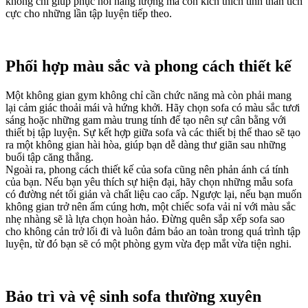
không chỉ giúp phục hồi năng lượng mà còn kích thích tinh thần tích
cực cho những lần tập luyện tiếp theo.
Phối hợp màu sắc và phong cách thiết kế
Một không gian gym không chỉ cần chức năng mà còn phải mang
lại cảm giác thoải mái và hứng khởi. Hãy chọn sofa có màu sắc tươi
sáng hoặc những gam màu trung tính để tạo nên sự cân bằng với
thiết bị tập luyện. Sự kết hợp giữa sofa và các thiết bị thể thao sẽ tạo
ra một không gian hài hòa, giúp bạn dễ dàng thư giãn sau những
buổi tập căng thẳng.
Ngoài ra, phong cách thiết kế của sofa cũng nên phản ánh cá tính
của bạn. Nếu bạn yêu thích sự hiện đại, hãy chọn những mẫu sofa
có đường nét tối giản và chất liệu cao cấp. Ngược lại, nếu bạn muốn
không gian trở nên ấm cúng hơn, một chiếc sofa vải nỉ với màu sắc
nhẹ nhàng sẽ là lựa chọn hoàn hảo. Đừng quên sắp xếp sofa sao
cho không cản trở lối đi và luôn đảm bảo an toàn trong quá trình tập
luyện, từ đó bạn sẽ có một phòng gym vừa đẹp mắt vừa tiện nghi.
Bảo trì và vệ sinh sofa thường xuyên