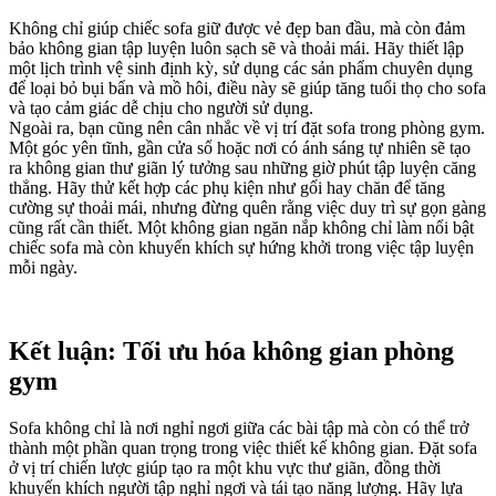
Không chỉ giúp chiếc sofa giữ được vẻ đẹp ban đầu, mà còn đảm
bảo không gian tập luyện luôn sạch sẽ và thoải mái. Hãy thiết lập
một lịch trình vệ sinh định kỳ, sử dụng các sản phẩm chuyên dụng
để loại bỏ bụi bẩn và mồ hôi, điều này sẽ giúp tăng tuổi thọ cho sofa
và tạo cảm giác dễ chịu cho người sử dụng.
Ngoài ra, bạn cũng nên cân nhắc về vị trí đặt sofa trong phòng gym.
Một góc yên tĩnh, gần cửa sổ hoặc nơi có ánh sáng tự nhiên sẽ tạo
ra không gian thư giãn lý tưởng sau những giờ phút tập luyện căng
thẳng. Hãy thử kết hợp các phụ kiện như gối hay chăn để tăng
cường sự thoải mái, nhưng đừng quên rằng việc duy trì sự gọn gàng
cũng rất cần thiết. Một không gian ngăn nắp không chỉ làm nổi bật
chiếc sofa mà còn khuyến khích sự hứng khởi trong việc tập luyện
mỗi ngày.
Kết luận: Tối ưu hóa không gian phòng
gym
Sofa không chỉ là nơi nghỉ ngơi giữa các bài tập mà còn có thể trở
thành một phần quan trọng trong việc thiết kế không gian. Đặt sofa
ở vị trí chiến lược giúp tạo ra một khu vực thư giãn, đồng thời
khuyến khích người tập nghỉ ngơi và tái tạo năng lượng. Hãy lựa