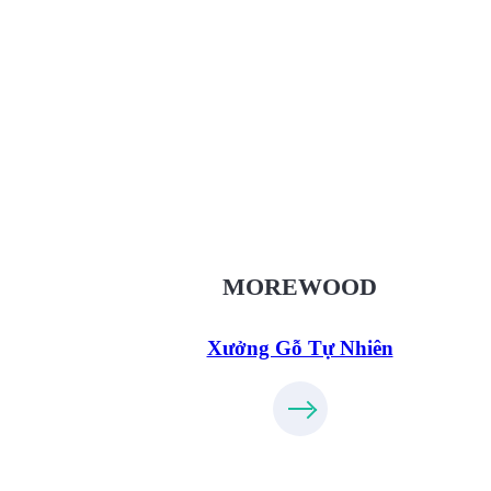
Xưởng Gỗ Tự Nhiên MoreWo
XuongGo.vn
09.31.32.33.00
MOREWOOD
Xưởng Gỗ Tự Nhiên