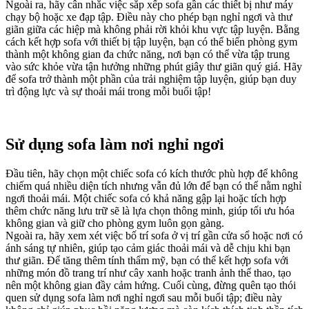
Ngoài ra, hãy cân nhắc việc sắp xếp sofa gần các thiết bị như máy
chạy bộ hoặc xe đạp tập. Điều này cho phép bạn nghỉ ngơi và thư
giãn giữa các hiệp mà không phải rời khỏi khu vực tập luyện. Bằng
cách kết hợp sofa với thiết bị tập luyện, bạn có thể biến phòng gym
thành một không gian đa chức năng, nơi bạn có thể vừa tập trung
vào sức khỏe vừa tận hưởng những phút giây thư giãn quý giá. Hãy
để sofa trở thành một phần của trải nghiệm tập luyện, giúp bạn duy
trì động lực và sự thoải mái trong mỗi buổi tập!
Sử dụng sofa làm nơi nghỉ ngơi
Đầu tiên, hãy chọn một chiếc sofa có kích thước phù hợp để không
chiếm quá nhiều diện tích nhưng vẫn đủ lớn để bạn có thể nằm nghỉ
ngơi thoải mái. Một chiếc sofa có khả năng gập lại hoặc tích hợp
thêm chức năng lưu trữ sẽ là lựa chọn thông minh, giúp tối ưu hóa
không gian và giữ cho phòng gym luôn gọn gàng.
Ngoài ra, hãy xem xét việc bố trí sofa ở vị trí gần cửa sổ hoặc nơi có
ánh sáng tự nhiên, giúp tạo cảm giác thoải mái và dễ chịu khi bạn
thư giãn. Để tăng thêm tính thẩm mỹ, bạn có thể kết hợp sofa với
những món đồ trang trí như cây xanh hoặc tranh ảnh thể thao, tạo
nên một không gian đầy cảm hứng. Cuối cùng, đừng quên tạo thói
quen sử dụng sofa làm nơi nghỉ ngơi sau mỗi buổi tập; điều này