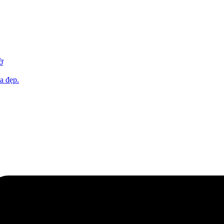
ờ
a đẹp.