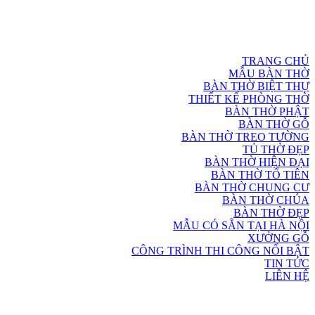
TRANG CHỦ
MẪU BÀN THỜ
BÀN THỜ BIỆT THỰ
THIẾT KẾ PHÒNG THỜ
BÀN THỜ PHẬT
BÀN THỜ GỖ
BÀN THỜ TREO TƯỜNG
TỦ THỜ ĐẸP
BÀN THỜ HIỆN ĐẠI
BÀN THỜ TỔ TIÊN
BÀN THỜ CHUNG CƯ
BÀN THỜ CHÚA
BÀN THỜ ĐẸP
MẪU CÓ SẴN TẠI HÀ NỘI
XƯỞNG GỖ
CÔNG TRÌNH THI CÔNG NỔI BẬT
TIN TỨC
LIÊN HỆ