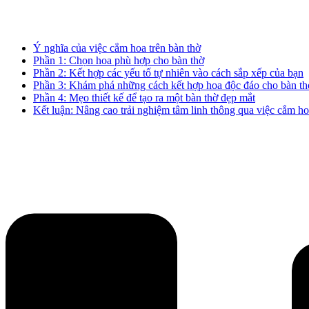
Ý nghĩa của việc cắm hoa trên bàn thờ
Phần 1: Chọn hoa phù hợp cho bàn thờ
Phần 2: Kết hợp các yếu tố tự nhiên vào cách sắp xếp của bạn
Phần 3: Khám phá những cách kết hợp hoa độc đáo cho bàn th
Phần 4: Mẹo thiết kế để tạo ra một bàn thờ đẹp mắt
Kết luận: Nâng cao trải nghiệm tâm linh thông qua việc cắm ho