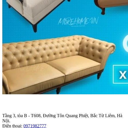
Trụ sở chính
:
Tầng 3, tòa B - T608, Đường Tôn Quang Phiệt, Bắc Từ Liêm, Hà
Nội.
Điện thoại:
0971982777