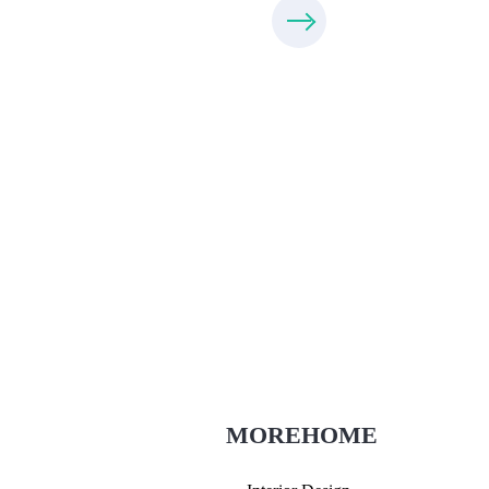
Thiết Kế Nội Thất
Thietkenoithat.com
0975438686
MOREHOME