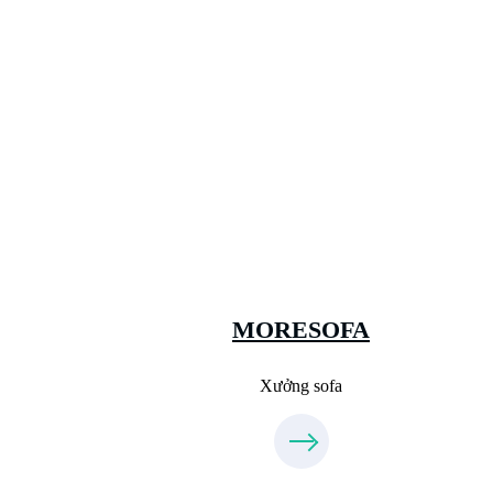
Xưởng Sofa - MORESOFA
Sanxuatsofa.com
09.31.31.88.77
MORESOFA
Xưởng sofa