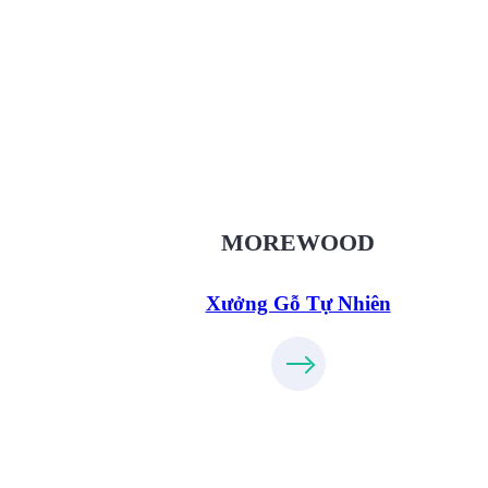
Xưởng Gỗ Tự Nhiên MoreWo
XuongGo.vn
09.31.32.33.00
MOREWOOD
Xưởng Gỗ Tự Nhiên