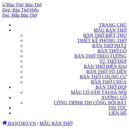
TRANG CHỦ
MẪU BÀN THỜ
BÀN THỜ BIỆT THỰ
THIẾT KẾ PHÒNG THỜ
BÀN THỜ PHẬT
BÀN THỜ GỖ
BÀN THỜ TREO TƯỜNG
TỦ THỜ ĐẸP
BÀN THỜ HIỆN ĐẠI
BÀN THỜ TỔ TIÊN
BÀN THỜ CHUNG CƯ
BÀN THỜ CHÚA
BÀN THỜ ĐẸP
MẪU CÓ SẴN TẠI HÀ NỘI
XƯỞNG GỖ
CÔNG TRÌNH THI CÔNG NỔI BẬT
TIN TỨC
LIÊN HỆ
BANTHO.VN
/
MẪU BÀN THỜ