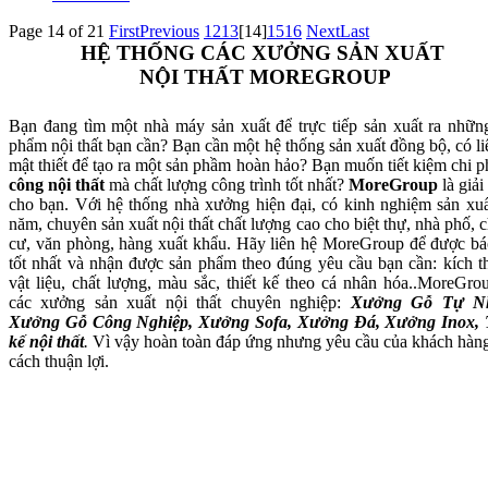
Page 14 of 21
First
Previous
12
13
[14]
15
16
Next
Last
HỆ THỐNG CÁC XƯỞNG SẢN XUẤT
NỘI THẤT MOREGROUP
Bạn đang tìm một nhà máy sản xuất để trực tiếp sản xuất ra nhữn
phẩm nội thất bạn cần? Bạn cần một hệ thống sản xuất đồng bộ, có li
mật thiết để tạo ra một sản phầm hoàn hảo? Bạn muốn tiết kiệm chi p
công nội thất
mà chất lượng công trình tốt nhất?
MoreGroup
là giải
cho bạn. Với hệ thống nhà xưởng hiện đại, có kinh nghiệm sản xuấ
năm, chuyên sản xuất nội thất chất lượng cao cho biệt thự, nhà phố, 
cư, văn phòng, hàng xuất khẩu. Hãy liên hệ MoreGroup để được bá
tốt nhất và nhận được sản phẩm theo đúng yêu cầu bạn cần: kích t
vật liệu, chất lượng, màu sắc, thiết kế theo cá nhân hóa..MoreGro
các xưởng sản xuất nội thất chuyên nghiệp:
Xưởng Gỗ Tự Nh
Xưởng Gỗ Công Nghiệp, Xưởng Sofa, Xưởng Đá, Xưởng Inox, 
kế nội thất
.
Vì vậy hoàn toàn đáp ứng nhưng yêu cầu của khách hàn
cách thuận lợi.