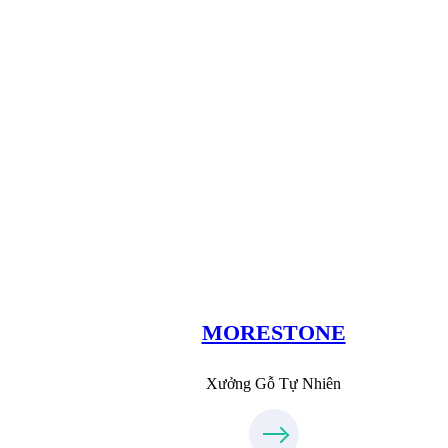
Xưởng Đá
MoreStone.vn
09.31.31.88.77
MORESTONE
Xưởng Gỗ Tự Nhiên