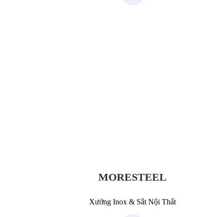
Xưởng Inox & Sắt - MORESTEE
MoreSteel.vn
0931318877
MORESTEEL
Xưởng Inox & Sắt Nội Thất