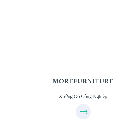
Xưởng Gỗ Công Nghiệp MoreFurnit
XuongGo.com.vn
09.31.31.44.99
MOREFURNITURE
Xưởng Gỗ Công Nghiệp