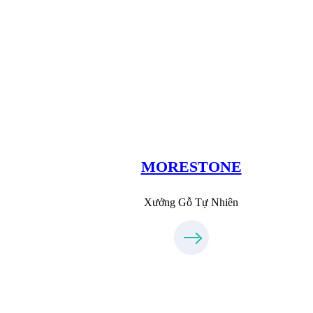
Xưởng Đá
MoreStone.vn
09.31.31.88.77
MORESTONE
Xưởng Gỗ Tự Nhiên