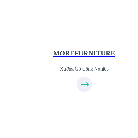
Xưởng Gỗ Công Nghiệp MoreFurnit
XuongGo.com.vn
09.31.31.44.99
MOREFURNITURE
Xưởng Gỗ Công Nghiệp