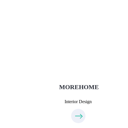
Thiết Kế Nội Thất
Thietkenoithat.com
0975438686
MOREHOME
Interior Design