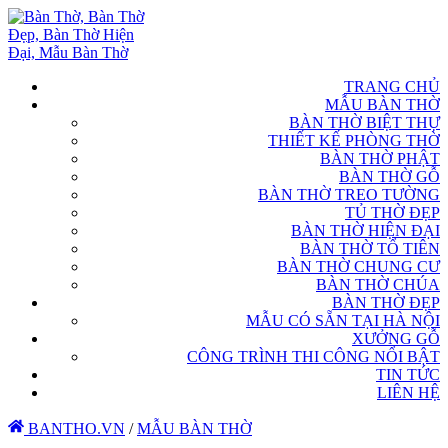
TRANG CHỦ
MẪU BÀN THỜ
BÀN THỜ BIỆT THỰ
THIẾT KẾ PHÒNG THỜ
BÀN THỜ PHẬT
BÀN THỜ GỖ
BÀN THỜ TREO TƯỜNG
TỦ THỜ ĐẸP
BÀN THỜ HIỆN ĐẠI
BÀN THỜ TỔ TIÊN
BÀN THỜ CHUNG CƯ
BÀN THỜ CHÚA
BÀN THỜ ĐẸP
MẪU CÓ SẴN TẠI HÀ NỘI
XƯỞNG GỖ
CÔNG TRÌNH THI CÔNG NỔI BẬT
TIN TỨC
LIÊN HỆ
BANTHO.VN
/
MẪU BÀN THỜ