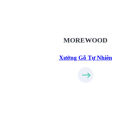
XuongGo.vn
09.31.32.33.00
MOREWOOD
Xưởng Gỗ Tự Nhiên