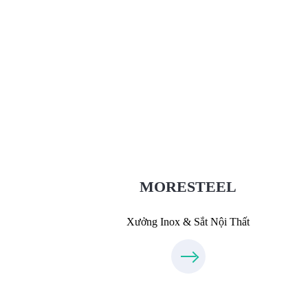
Xưởng Inox & Sắt - MORESTEE
MoreSteel.vn
0931318877
MORESTEEL
Xưởng Inox & Sắt Nội Thất