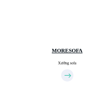
Xưởng Sofa - MORESOFA
Sanxuatsofa.com
09.31.31.88.77
MORESOFA
Xưởng sofa