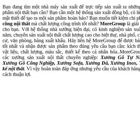
Bạn đang tìm một nhà máy sản xuất để trực tiếp sản xuất ra nhữn
phẩm nội thất bạn cần? Bạn cần một hệ thống sản xuất đồng bộ, có li
mật thiết để tạo ra một sản phầm hoàn hảo? Bạn muốn tiết kiệm chi p
công nội thất
mà chất lượng công trình tốt nhất?
MoreGroup
là giải
cho bạn. Với hệ thống nhà xưởng hiện đại, có kinh nghiệm sản xuấ
năm, chuyên sản xuất nội thất chất lượng cao cho biệt thự, nhà phố, 
cư, văn phòng, hàng xuất khẩu. Hãy liên hệ MoreGroup để được bá
tốt nhất và nhận được sản phẩm theo đúng yêu cầu bạn cần: kích t
vật liệu, chất lượng, màu sắc, thiết kế theo cá nhân hóa..MoreGro
các xưởng sản xuất nội thất chuyên nghiệp:
Xưởng Gỗ Tự Nh
Xưởng Gỗ Công Nghiệp, Xưởng Sofa, Xưởng Đá, Xưởng Inox, 
kế nội thất
.
Vì vậy hoàn toàn đáp ứng nhưng yêu cầu của khách hàn
cách thuận lợi.
Xưởng Gỗ Tự Nhiên MoreWo