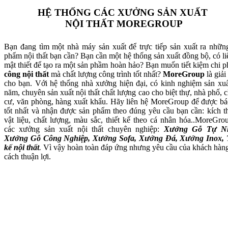
HỆ THỐNG CÁC XƯỞNG SẢN XUẤT
NỘI THẤT MOREGROUP
Bạn đang tìm một nhà máy sản xuất để trực tiếp sản xuất ra nhữn
phẩm nội thất bạn cần? Bạn cần một hệ thống sản xuất đồng bộ, có li
mật thiết để tạo ra một sản phầm hoàn hảo? Bạn muốn tiết kiệm chi p
công nội thất
mà chất lượng công trình tốt nhất?
MoreGroup
là giải
cho bạn. Với hệ thống nhà xưởng hiện đại, có kinh nghiệm sản xuấ
năm, chuyên sản xuất nội thất chất lượng cao cho biệt thự, nhà phố, 
cư, văn phòng, hàng xuất khẩu. Hãy liên hệ MoreGroup để được bá
tốt nhất và nhận được sản phẩm theo đúng yêu cầu bạn cần: kích t
vật liệu, chất lượng, màu sắc, thiết kế theo cá nhân hóa..MoreGro
các xưởng sản xuất nội thất chuyên nghiệp:
Xưởng Gỗ Tự Nh
Xưởng Gỗ Công Nghiệp, Xưởng Sofa, Xưởng Đá, Xưởng Inox, 
kế nội thất
.
Vì vậy hoàn toàn đáp ứng nhưng yêu cầu của khách hàn
cách thuận lợi.