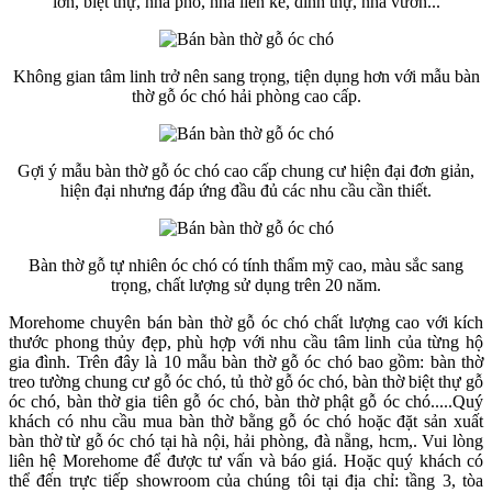
lớn, biệt thự, nhà phố, nhà liền kề, dinh thự, nhà vườn...
Không gian tâm linh trở nên sang trọng, tiện dụng hơn với mẫu bàn
thờ gỗ óc chó hải phòng cao cấp.
Gợi ý mẫu bàn thờ gỗ óc chó cao cấp chung cư hiện đại đơn giản,
hiện đại nhưng đáp ứng đầu đủ các nhu cầu cần thiết.
Bàn thờ gỗ tự nhiên óc chó có tính thẩm mỹ cao, màu sắc sang
trọng, chất lượng sử dụng trên 20 năm.
Morehome chuyên bán bàn thờ gỗ óc chó chất lượng cao với kích
thước phong thủy đẹp, phù hợp với nhu cầu tâm linh của từng hộ
gia đình. Trên đây là 10 mẫu bàn thờ gỗ óc chó bao gồm: bàn thờ
treo tường chung cư gỗ óc chó, tủ thờ gỗ óc chó, bàn thờ biệt thự gỗ
óc chó, bàn thờ gia tiên gỗ óc chó, bàn thờ phật gỗ óc chó.....Quý
khách có nhu cầu mua bàn thờ bằng gỗ óc chó hoặc đặt sản xuất
bàn thờ từ gỗ óc chó tại hà nội, hải phòng, đà nẵng, hcm,. Vui lòng
liên hệ Morehome để được tư vấn và báo giá. Hoặc quý khách có
thể đến trực tiếp showroom của chúng tôi tại địa chỉ: tầng 3, tòa