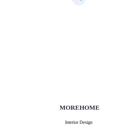
Thiết Kế Nội Thất
Thietkenoithat.com
0975438686
MOREHOME
Interior Design