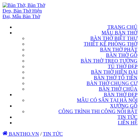
TRANG CHỦ
MẪU BÀN THỜ
BÀN THỜ BIỆT THỰ
THIẾT KẾ PHÒNG THỜ
BÀN THỜ PHẬT
BÀN THỜ GỖ
BÀN THỜ TREO TƯỜNG
TỦ THỜ ĐẸP
BÀN THỜ HIỆN ĐẠI
BÀN THỜ TỔ TIÊN
BÀN THỜ CHUNG CƯ
BÀN THỜ CHÚA
BÀN THỜ ĐẸP
MẪU CÓ SẴN TẠI HÀ NỘI
XƯỞNG GỖ
CÔNG TRÌNH THI CÔNG NỔI BẬT
TIN TỨC
LIÊN HỆ
BANTHO.VN
/
TIN TỨC