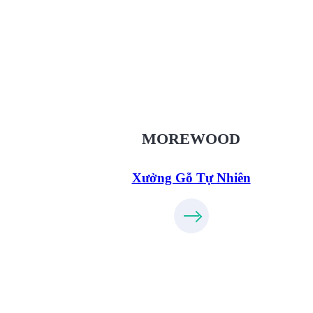
Xưởng Gỗ Tự Nhiên MoreWo
XuongGo.vn
09.31.32.33.00
MOREWOOD
Xưởng Gỗ Tự Nhiên