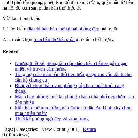
T608 phố tôn quang phiệt, khu đô thị nam cường, quận bắc từ liêm,
hà nội để xem sản phẩm bàn thờ thực tế.
Mời bạn tham khảo:
1. Tìm kiếm
địa chỉ bán bàn thờ tại hải phòng đẹp
mà uy tín
2. Tư vấn chọn
mua bàn thờ hải phòng
uy tín, chất lượng
Related
Những thiết kế phòng tắm độc đáo chắc chắn sẽ gây ngạc
nhiên và truyền cảm hứng
Tổng hợp các mẫu bàn thờ treo tường đẹp cao cấp dành cho
căn hộ chung cư
Bí quyết chọn thảm văn phòng giúp bạn thoát khỏi căng
thẳng.
Mách bạn những thiết kế phòng khách nhà phố đẹp được săn
đón nhiều
Mẫu bàn thờ treo tường nào được cư dân An Bình city chọn
mua nhiều nhất?
Thiết kế phòng ngủ đẹp và sang trọng
Tags:
|
Categories:
|
View Count (4001)
|
Return
0 ( 0 reviews)