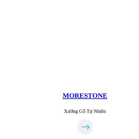
Xưởng Đá
MoreStone.vn
09.31.31.88.77
MORESTONE
Xưởng Gỗ Tự Nhiên