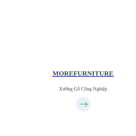
Xưởng Gỗ Công Nghiệp MoreFurnit
XuongGo.com.vn
09.31.31.44.99
MOREFURNITURE
Xưởng Gỗ Công Nghiệp