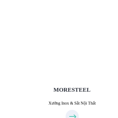
Xưởng Inox & Sắt - MORESTEE
MoreSteel.vn
0931318877
MORESTEEL
Xưởng Inox & Sắt Nội Thất