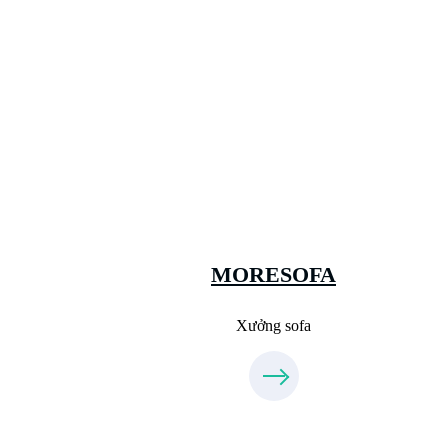
Xưởng Sofa - MORESOFA
Sanxuatsofa.com
09.31.31.88.77
MORESOFA
Xưởng sofa