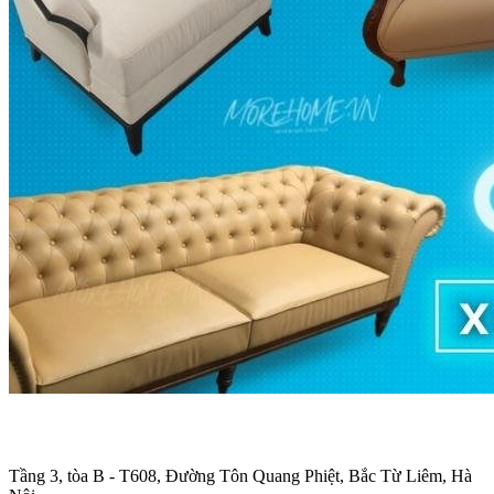
Trụ sở chính
:
Tầng 3, tòa B - T608, Đường Tôn Quang Phiệt, Bắc Từ Liêm, Hà