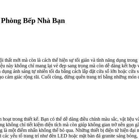
 Phòng Bếp Nhà Bạn
 thất mới mà còn là cách thể hiện sự tối giản và tính năng dụng trong
 liệu này không chỉ mang lại vẻ đẹp sang trọng mà còn dễ dàng kết hợp 
 dụng ánh sáng tự nhiên tối đa bằng cách lắp đặt cửa sổ lớn hoặc cửa 
tạo cảm giác rộng rãi. Cuối cùng, đừng quên trang trí bằng những món đ
nh hoạt trong thiết kế. Bạn có thể dễ dàng điều chỉnh màu sắc, vật liệu
ng không chỉ tiết kiệm diện tích mà còn giúp không gian trở nên gọn g
 là một điểm nhấn không thể bỏ qua. Những thiết bị điện tử hiện đại
ới các yếu tố trang trí như đèn LED hoặc mặt bàn đá granite sáng bóng