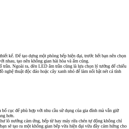
 thiết kế. Để tạo dựng một phòng bếp hiện đại, trước hết bạn nên chọn
với nhau, tạo nên không gian hài hòa và ấm cúng.
sổ trần. Ngoài ra, đèn LED âm trần cũng là lựa chọn lý tưởng để chiếu
ồ nghệ thuật độc đáo hoặc cây xanh nhỏ để làm nổi bật nét cá tính
 và bố cục để phù hợp với nhu cầu sử dụng của gia đình mà vẫn giữ
àng hơn.
 như lò nướng cảm ứng, bếp từ hay máy rửa chén tự động không chỉ
, bạn sẽ tạo ra một không gian bếp vừa hiện đại vừa đầy cảm hứng cho