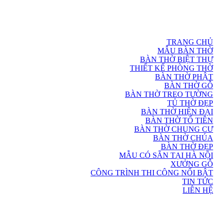
TRANG CHỦ
MẪU BÀN THỜ
BÀN THỜ BIỆT THỰ
THIẾT KẾ PHÒNG THỜ
BÀN THỜ PHẬT
BÀN THỜ GỖ
BÀN THỜ TREO TƯỜNG
TỦ THỜ ĐẸP
BÀN THỜ HIỆN ĐẠI
BÀN THỜ TỔ TIÊN
BÀN THỜ CHUNG CƯ
BÀN THỜ CHÚA
BÀN THỜ ĐẸP
MẪU CÓ SẴN TẠI HÀ NỘI
XƯỞNG GỖ
CÔNG TRÌNH THI CÔNG NỔI BẬT
TIN TỨC
LIÊN HỆ