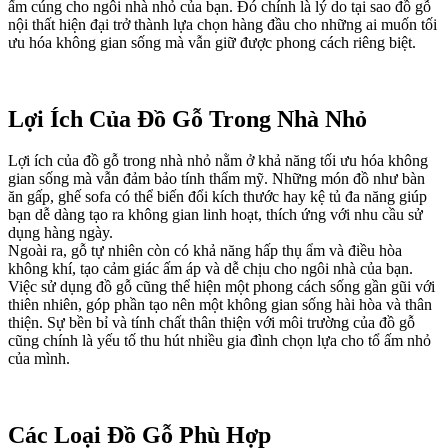
ấm cúng cho ngôi nhà nhỏ của bạn. Đó chính là lý do tại sao đồ gỗ
nội thất hiện đại trở thành lựa chọn hàng đầu cho những ai muốn tối
ưu hóa không gian sống mà vẫn giữ được phong cách riêng biệt.
Lợi Ích Của Đồ Gỗ Trong Nhà Nhỏ
Lợi ích của đồ gỗ trong nhà nhỏ nằm ở khả năng tối ưu hóa không
gian sống mà vẫn đảm bảo tính thẩm mỹ. Những món đồ như bàn
ăn gấp, ghế sofa có thể biến đổi kích thước hay kệ tủ đa năng giúp
bạn dễ dàng tạo ra không gian linh hoạt, thích ứng với nhu cầu sử
dụng hàng ngày.
Ngoài ra, gỗ tự nhiên còn có khả năng hấp thụ ẩm và điều hòa
không khí, tạo cảm giác ấm áp và dễ chịu cho ngôi nhà của bạn.
Việc sử dụng đồ gỗ cũng thể hiện một phong cách sống gần gũi với
thiên nhiên, góp phần tạo nên một không gian sống hài hòa và thân
thiện. Sự bền bỉ và tính chất thân thiện với môi trường của đồ gỗ
cũng chính là yếu tố thu hút nhiều gia đình chọn lựa cho tổ ấm nhỏ
của mình.
Các Loại Đồ Gỗ Phù Hợp