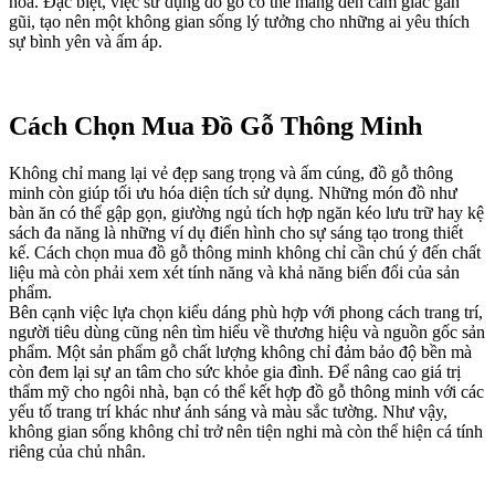
hòa. Đặc biệt, việc sử dụng đồ gỗ có thể mang đến cảm giác gần
gũi, tạo nên một không gian sống lý tưởng cho những ai yêu thích
sự bình yên và ấm áp.
Cách Chọn Mua Đồ Gỗ Thông Minh
Không chỉ mang lại vẻ đẹp sang trọng và ấm cúng, đồ gỗ thông
minh còn giúp tối ưu hóa diện tích sử dụng. Những món đồ như
bàn ăn có thể gập gọn, giường ngủ tích hợp ngăn kéo lưu trữ hay kệ
sách đa năng là những ví dụ điển hình cho sự sáng tạo trong thiết
kế. Cách chọn mua đồ gỗ thông minh không chỉ cần chú ý đến chất
liệu mà còn phải xem xét tính năng và khả năng biến đổi của sản
phẩm.
Bên cạnh việc lựa chọn kiểu dáng phù hợp với phong cách trang trí,
người tiêu dùng cũng nên tìm hiểu về thương hiệu và nguồn gốc sản
phẩm. Một sản phẩm gỗ chất lượng không chỉ đảm bảo độ bền mà
còn đem lại sự an tâm cho sức khỏe gia đình. Để nâng cao giá trị
thẩm mỹ cho ngôi nhà, bạn có thể kết hợp đồ gỗ thông minh với các
yếu tố trang trí khác như ánh sáng và màu sắc tường. Như vậy,
không gian sống không chỉ trở nên tiện nghi mà còn thể hiện cá tính
riêng của chủ nhân.