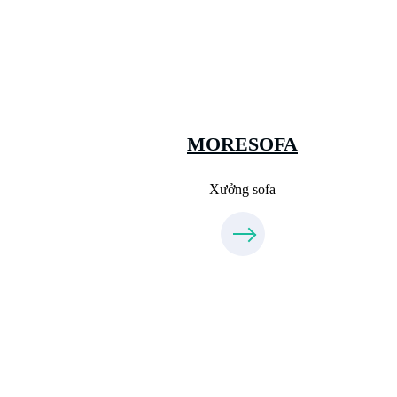
Xưởng Sofa - MORESOFA
Sanxuatsofa.com
09.31.31.88.77
MORESOFA
Xưởng sofa