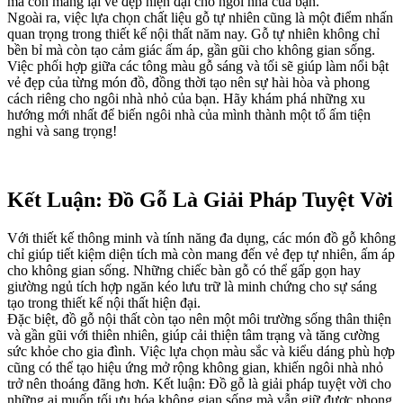
mà còn mang lại vẻ đẹp hiện đại cho ngôi nhà của bạn.
Ngoài ra, việc lựa chọn chất liệu gỗ tự nhiên cũng là một điểm nhấn
quan trọng trong thiết kế nội thất năm nay. Gỗ tự nhiên không chỉ
bền bỉ mà còn tạo cảm giác ấm áp, gần gũi cho không gian sống.
Việc phối hợp giữa các tông màu gỗ sáng và tối sẽ giúp làm nổi bật
vẻ đẹp của từng món đồ, đồng thời tạo nên sự hài hòa và phong
cách riêng cho ngôi nhà nhỏ của bạn. Hãy khám phá những xu
hướng mới nhất để biến ngôi nhà của mình thành một tổ ấm tiện
nghi và sang trọng!
Kết Luận: Đồ Gỗ Là Giải Pháp Tuyệt Vời
Với thiết kế thông minh và tính năng đa dụng, các món đồ gỗ không
chỉ giúp tiết kiệm diện tích mà còn mang đến vẻ đẹp tự nhiên, ấm áp
cho không gian sống. Những chiếc bàn gỗ có thể gấp gọn hay
giường ngủ tích hợp ngăn kéo lưu trữ là minh chứng cho sự sáng
tạo trong thiết kế nội thất hiện đại.
Đặc biệt, đồ gỗ nội thất còn tạo nên một môi trường sống thân thiện
và gần gũi với thiên nhiên, giúp cải thiện tâm trạng và tăng cường
sức khỏe cho gia đình. Việc lựa chọn màu sắc và kiểu dáng phù hợp
cũng có thể tạo hiệu ứng mở rộng không gian, khiến ngôi nhà nhỏ
trở nên thoáng đãng hơn. Kết luận: Đồ gỗ là giải pháp tuyệt vời cho
những ai muốn tối ưu hóa không gian sống mà vẫn giữ được phong