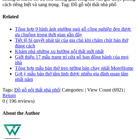
cách riêng biệt và sang trọng. Tag: Đồ gỗ nội thất nhà phố
Related
Tổng hợp 9 hình ảnh giường ngủ gỗ công nghiệp đẹp được
ưa chuộng trong thời gian gần đây
Tiết lộ bí quyết phát tài của gia chủ khi chăm chút bàn thờ
đúng cách
Khám phá những xu hướng nội thất mới nhất
Giới thiệu 17 mẫu trang trí cửa gỗ bạn đồng hành của mọi
nhà
Tổng hợp mẫu bàn thờ treo tường bán chạy nhất MoreHome
Gợi ý mẫu bàn thờ tâm linh được nhiều gia đình quan tâm
nhất năm
Tags:
Đồ gỗ nội thất nhà phố
|
Categories:
|
View Count (692)
|
Return
0 ( 196 reviews)
About the Author