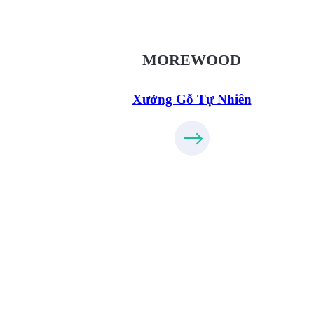
XuongGo.vn
09.31.32.33.00
MOREWOOD
Xưởng Gỗ Tự Nhiên
Xưởng Gỗ Công Nghiệp MoreFurnit