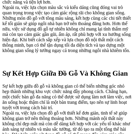
chức năng và tiện lợi hơn.
Ngoài ra, việc lựa chọn màu sắc và kiểu dáng cũng đóng vai trò
quan trọng trong việc tạo cảm giác rộng rãi cho không gian sống.
Những món đồ gỗ với tông màu sáng, kết hợp cùng các chi tiết thiết
kế tối giản sẽ giúp ngôi nhà bạn trở nên thoáng đãng hơn. Hơn thế
nữa, việc sử dụng đồ gỗ tự nhiên không chỉ mang lại tính thẩm mỹ
mà còn tạo cảm giác gần gũi, ấm áp, rất phù hợp với xu hướng sống
hiện đại. Khi biết cách sắp xếp và lựa chọn đồ nội thất một cách
thông minh, bạn có thể tận dụng tối đa diện tích và tạo dựng một
không gian sống lý tưởng ngay cả trong những ngôi nhà khiêm tốn.
Sự Kết Hợp Giữa Đồ Gỗ Và Không Gian
Sự kết hợp giữa đồ gỗ và không gian có thể biến những góc nhỏ
hẹp thành những khu vực chức năng đầy phong cách. Chẳng hạn,
một chiếc bàn gỗ đa năng có thể được sử dụng làm nơi làm việc, nơi
ăn uống hoặc thậm chí là một bàn trang điểm, tạo nên sự linh hoạt
tuyệt vời trong cách bài trí.
Ngoài ra, việc lựa chọn đồ gỗ với thiết kế đơn giản, tinh tế sẽ giúp
không gian trở nên thông thoáng hơn. Những mảnh nội thất này
không chỉ đẹp mắt mà còn dễ dàng kết hợp với các yếu tố khác như
ánh sáng tự nhiên và màu sắc tường, từ đó tạo ra một tổng thể hài