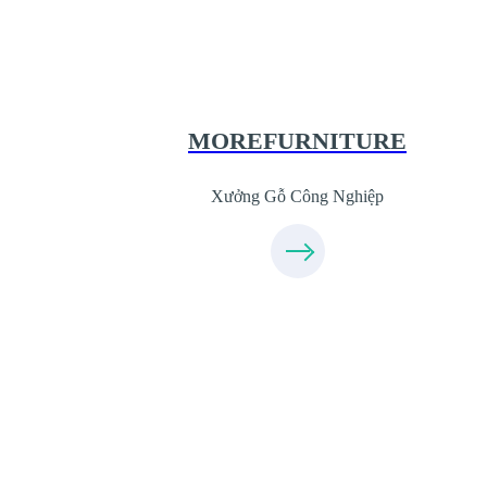
XuongGo.com.vn
09.31.31.44.99
MOREFURNITURE
Xưởng Gỗ Công Nghiệp