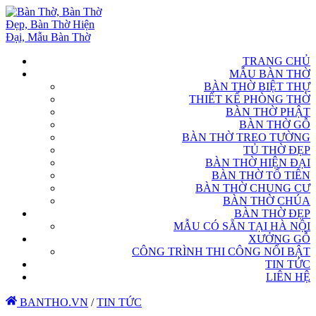
TRANG CHỦ
MẪU BÀN THỜ
BÀN THỜ BIỆT THỰ
THIẾT KẾ PHÒNG THỜ
BÀN THỜ PHẬT
BÀN THỜ GỖ
BÀN THỜ TREO TƯỜNG
TỦ THỜ ĐẸP
BÀN THỜ HIỆN ĐẠI
BÀN THỜ TỔ TIÊN
BÀN THỜ CHUNG CƯ
BÀN THỜ CHÚA
BÀN THỜ ĐẸP
MẪU CÓ SẴN TẠI HÀ NỘI
XƯỞNG GỖ
CÔNG TRÌNH THI CÔNG NỔI BẬT
TIN TỨC
LIÊN HỆ
BANTHO.VN
/
TIN TỨC