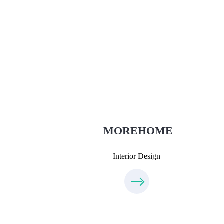
Thiết Kế Nội Thất
Thietkenoithat.com
0975438686
MOREHOME
Interior Design