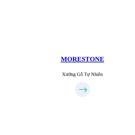
Xưởng Đá
MoreStone.vn
09.31.31.88.77
MORESTONE
Xưởng Gỗ Tự Nhiên