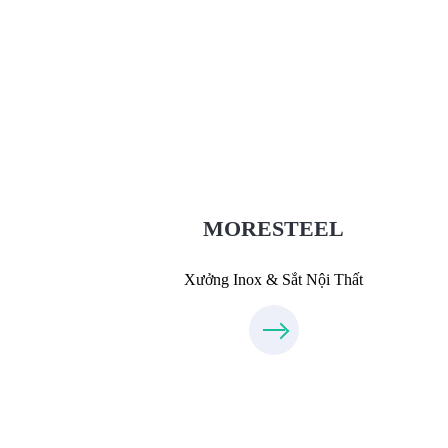
Xưởng Inox & Sắt - MORESTEE
MoreSteel.vn
0931318877
MORESTEEL
Xưởng Inox & Sắt Nội Thất