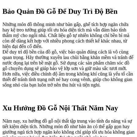
Bảo Quản Đồ Gỗ Để Duy Trì Độ Bền
Những món đồ thông minh như bàn gấp, ghế tích hợp ngăn chứa
hay kệ treo tường giúp tối ưu hóa diện tích mà vẫn đảm bảo tính
thẩm mỹ cho ngôi nhà. Chất liệu gỗ tự nhiên không chỉ bền bỉ mà
còn dễ dàng kết hợp với nhiều phong cách thiết kế khác nhau, từ
hiện đại đến cổ điển.
Để duy trì độ bền của đồ gỗ, việc bảo quản đúng cách là vô cùng
quan trọng. Hãy thường xuyên lau chùi bằng khăn mềm và tránh để
nước đọng lại trên bề mặt gỗ. Sử dụng các sản phẩm chăm sóc đồ
gỗ chuyên dụng sẽ giúp bảo vệ lớp sơn và giữ màu sắc tươi mới.
Hơn nữa, việc điều chỉnh độ ẩm trong không khí cũng là yếu tố cần
thiết để tránh tình trạng nứt nẻ hay cong vênh, giúp cho không gian
sống nhỏ của bạn luôn trở nên thu hút và tiện nghi.
Xu Hướng Đồ Gỗ Nội Thất Năm Nay
Năm nay, xu hướng đồ gỗ nội thất tập trung vào tính đa năng và sự
tiết kiệm diện tích. Những món đồ như bàn ăn có thể gấp gọn hay
giường ngủ tích hợp ngăn kéo không chỉ giúp tối ưu hóa không gian