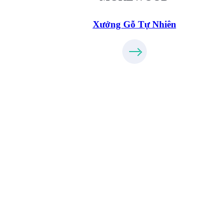
Xưởng Gỗ Tự Nhiên
Xưởng Gỗ Công Nghiệp MoreFurnit
XuongGo.com.vn