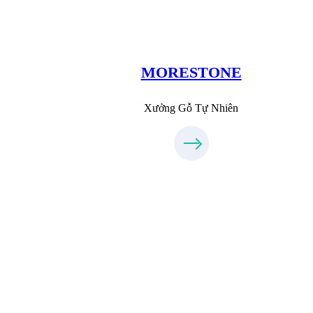
MoreStone.vn
09.31.31.88.77
MORESTONE
Xưởng Gỗ Tự Nhiên
Xưởng Inox & Sắt - MORESTEE