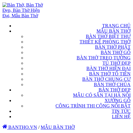
TRANG CHỦ
MẪU BÀN THỜ
BÀN THỜ BIỆT THỰ
THIẾT KẾ PHÒNG THỜ
BÀN THỜ PHẬT
BÀN THỜ GỖ
BÀN THỜ TREO TƯỜNG
TỦ THỜ ĐẸP
BÀN THỜ HIỆN ĐẠI
BÀN THỜ TỔ TIÊN
BÀN THỜ CHUNG CƯ
BÀN THỜ CHÚA
BÀN THỜ ĐẸP
MẪU CÓ SẴN TẠI HÀ NỘI
XƯỞNG GỖ
CÔNG TRÌNH THI CÔNG NỔI BẬT
TIN TỨC
LIÊN HỆ
BANTHO.VN
/
MẪU BÀN THỜ