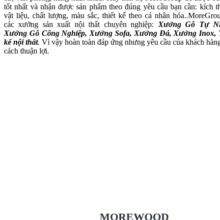
tốt nhất và nhận được sản phẩm theo đúng yêu cầu bạn cần: kích t
vật liệu, chất lượng, màu sắc, thiết kế theo cá nhân hóa..MoreGro
các xưởng sản xuất nội thất chuyên nghiệp:
Xưởng Gỗ Tự Nh
Xưởng Gỗ Công Nghiệp, Xưởng Sofa, Xưởng Đá, Xưởng Inox, 
kế nội thất
.
Vì vậy hoàn toàn đáp ứng nhưng yêu cầu của khách hàn
cách thuận lợi.
Xưởng Gỗ Tự Nhiên MoreWo
XuongGo.vn
09.31.32.33.00
MOREWOOD