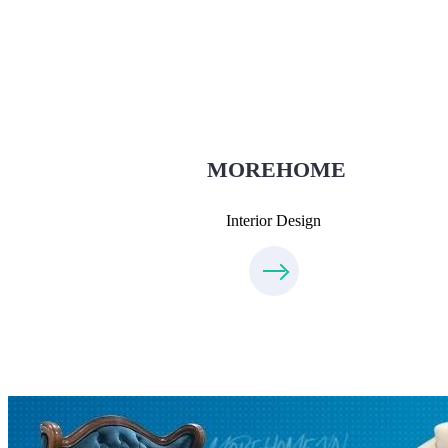
Thiết Kế Nội Thất
Thietkenoithat.com
0975438686
MOREHOME
Interior Design