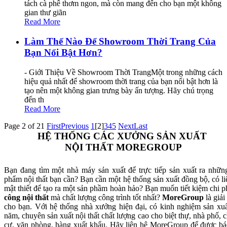
tách cà phê thơm ngon, mà còn mang đến cho bạn một không
gian thư giãn
Read More
Làm Thế Nào Để Showroom Thời Trang Của
Bạn Nổi Bật Hơn?
- Giới Thiệu Về Showroom Thời TrangMột trong những cách
hiệu quả nhất để showroom thời trang của bạn nổi bật hơn là
tạo nên một không gian trưng bày ấn tượng. Hãy chú trọng
đến th
Read More
Page 2 of 21
First
Previous
1
[2]
3
4
5
Next
Last
HỆ THỐNG CÁC XƯỞNG SẢN XUẤT
NỘI THẤT MOREGROUP
Bạn đang tìm một nhà máy sản xuất để trực tiếp sản xuất ra nhữn
phẩm nội thất bạn cần? Bạn cần một hệ thống sản xuất đồng bộ, có li
mật thiết để tạo ra một sản phầm hoàn hảo? Bạn muốn tiết kiệm chi p
công nội thất
mà chất lượng công trình tốt nhất?
MoreGroup
là giải
cho bạn. Với hệ thống nhà xưởng hiện đại, có kinh nghiệm sản xuấ
năm, chuyên sản xuất nội thất chất lượng cao cho biệt thự, nhà phố, 
cư, văn phòng, hàng xuất khẩu. Hãy liên hệ MoreGroup để được bá