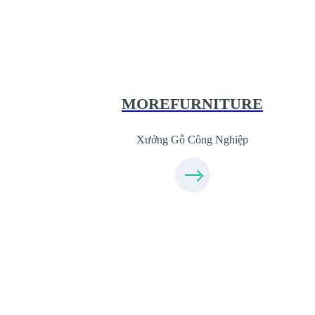
XuongGo.com.vn
09.31.31.44.99
MOREFURNITURE
Xưởng Gỗ Công Nghiệp