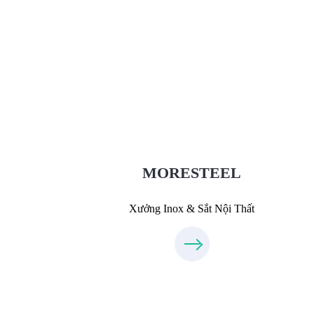
Xưởng Inox & Sắt - MORESTEE
MoreSteel.vn
0931318877
MORESTEEL
Xưởng Inox & Sắt Nội Thất