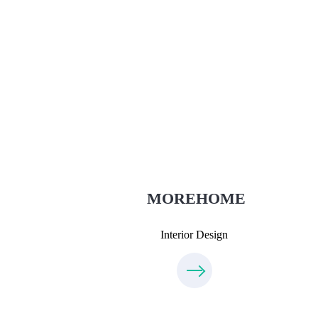
Thiết Kế Nội Thất
Thietkenoithat.com
0975438686
MOREHOME
Interior Design