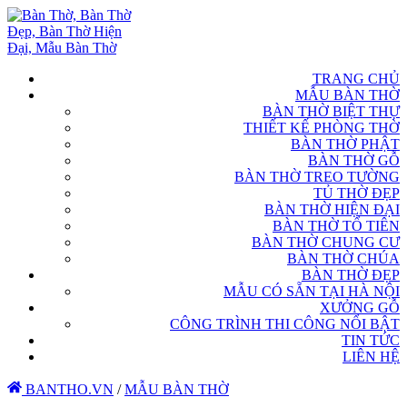
TRANG CHỦ
MẪU BÀN THỜ
BÀN THỜ BIỆT THỰ
THIẾT KẾ PHÒNG THỜ
BÀN THỜ PHẬT
BÀN THỜ GỖ
BÀN THỜ TREO TƯỜNG
TỦ THỜ ĐẸP
BÀN THỜ HIỆN ĐẠI
BÀN THỜ TỔ TIÊN
BÀN THỜ CHUNG CƯ
BÀN THỜ CHÚA
BÀN THỜ ĐẸP
MẪU CÓ SẴN TẠI HÀ NỘI
XƯỞNG GỖ
CÔNG TRÌNH THI CÔNG NỔI BẬT
TIN TỨC
LIÊN HỆ
BANTHO.VN
/
MẪU BÀN THỜ