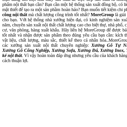
phẩm nội thất bạn cần? Bạn cần một hệ thống sản xuất đồng bộ, có li
mật thiết để tạo ra một sản phầm hoàn hảo? Bạn muốn tiết kiệm chi p
công nội thất
mà chất lượng công trình tốt nhất?
MoreGroup
là giải
cho bạn. Với hệ thống nhà xưởng hiện đại, có kinh nghiệm sản xuấ
năm, chuyên sản xuất nội thất chất lượng cao cho biệt thự, nhà phố, 
cư, văn phòng, hàng xuất khẩu. Hãy liên hệ MoreGroup để được bá
tốt nhất và nhận được sản phẩm theo đúng yêu cầu bạn cần: kích t
vật liệu, chất lượng, màu sắc, thiết kế theo cá nhân hóa..MoreGro
các xưởng sản xuất nội thất chuyên nghiệp:
Xưởng Gỗ Tự Nh
Xưởng Gỗ Công Nghiệp, Xưởng Sofa, Xưởng Đá, Xưởng Inox, 
kế nội thất
.
Vì vậy hoàn toàn đáp ứng nhưng yêu cầu của khách hàn
cách thuận lợi.
Xưởng Gỗ Tự Nhiên MoreWo