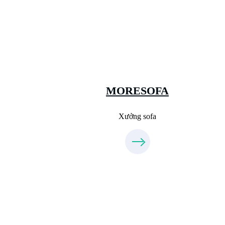
Xưởng Sofa - MORESOFA
Sanxuatsofa.com
09.31.31.88.77
MORESOFA
Xưởng sofa