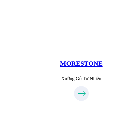
Xưởng Đá
MoreStone.vn
09.31.31.88.77
MORESTONE
Xưởng Gỗ Tự Nhiên