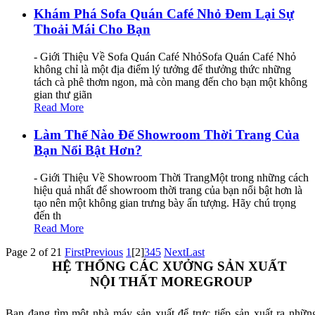
Khám Phá Sofa Quán Café Nhỏ Đem Lại Sự
Thoải Mái Cho Bạn
- Giới Thiệu Về Sofa Quán Café NhỏSofa Quán Café Nhỏ
không chỉ là một địa điểm lý tưởng để thưởng thức những
tách cà phê thơm ngon, mà còn mang đến cho bạn một không
gian thư giãn
Read More
Làm Thế Nào Để Showroom Thời Trang Của
Bạn Nổi Bật Hơn?
- Giới Thiệu Về Showroom Thời TrangMột trong những cách
hiệu quả nhất để showroom thời trang của bạn nổi bật hơn là
tạo nên một không gian trưng bày ấn tượng. Hãy chú trọng
đến th
Read More
Page 2 of 21
First
Previous
1
[2]
3
4
5
Next
Last
HỆ THỐNG CÁC XƯỞNG SẢN XUẤT
NỘI THẤT MOREGROUP
Bạn đang tìm một nhà máy sản xuất để trực tiếp sản xuất ra nhữn